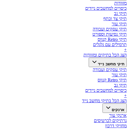
מזוודות
כיסויים למחשבים ניידים
תיקי גב
תיקי צד וכתף
תיקי עור
תיקי עסקים ועבודה
תיקי נסיעות וספורט
תיקי Retro קנווס
תרמילים עם גלגלים
+
הצג הכל ב
תיקים ומזוודות
תיקי מחשב נייד
תיקי עסקים ועבודה
תיקי עור
תיקי Retro קנווס
תיקי גב
כיסויים למחשבים ניידים
+
הצג הכל ב
תיקי מחשב נייד
ארנקים
ארנקי עור
נרתיקים לכרטיסים
מחזיקי דרכון