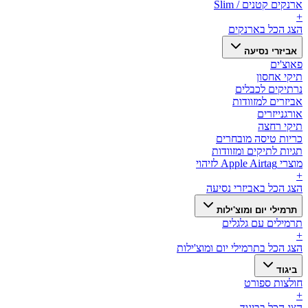
ארנקים קטנים / Slim
+
הצג הכל ב
ארנקים
אביזרי נסיעה
פאוצ'ים
תיקי אחסון
נרתיקים לכבלים
אביזרים למזוודות
אורגנייזרים
תיקי רחצה
כריות טיסה מובחרים
תגיות לתיקים ומזוודות
מוצרי Apple Airtag לזיהוי
+
הצג הכל ב
אביזרי נסיעה
תרמילי יום ומוצ'ילות
תרמילים עם גלגלים
+
הצג הכל ב
תרמילי יום ומוצ'ילות
ביגוד
חולצות ספורט
+
הצג הכל ב
ביגוד