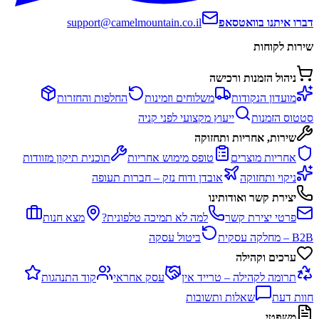
דברו איתנו בוואטסאפ
support@camelmountain.co.il
שירות לקוחות
ניהול הזמנות ורכישה
מועדון הנקודות
משלוחים וזמינות
החלפות והחזרות
סטטוס הזמנות
ייעוץ מקצועי לפני קניה
שירות, אחריות ותחזוקה
אחריות מוצרים
טופס מימוש אחריות
תוכנית תיקון מזוודות
ניקוי ותחזוקה
אובדן ודוח נזק – חברות תעופה
יצירת קשר ואודותינו
פרטי יצירת קשר
למה לא תמיכה טלפונית?
מצא חנות
B2B – מחלקה עסקית
ביטול עסקה
ערכים וקהילה
תרומה לקהילה – טרייד אין
עסק אחראי
קוד התנהגות
חוות דעת
שאלות ותשובות
משפטי