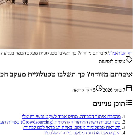
דף הבית
/
בלוג
/
איבדתם מזוודה? כך תשלבו טכנולוגיית מעקב חכמה בנסיעה
טיפים לנסיעות
איבדתם מזוודה? כך תשלבו טכנולוגיית מעקב ח
7 ביולי 2026
5
דק׳ קריאה
תוכן עניינים
מהפכת איתור הכבודה: מתיק אבוד לשקט נפשי דיגיטלי
כיצד עובדת רשת האיתור הקהילתית (Crowdsourcing) בשדות תעופה?
השוואת טכנולוגיות מעקב: באיזה תג כדאי לכם לבחור?
היכן למקם את תג המעקב במזוודה שלכם?