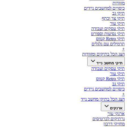
מזוודות
כיסויים למחשבים ניידים
תיקי גב
תיקי צד וכתף
תיקי עור
תיקי עסקים ועבודה
תיקי נסיעות וספורט
תיקי Retro קנווס
תרמילים עם גלגלים
+
הצג הכל ב
תיקים ומזוודות
תיקי מחשב נייד
תיקי עסקים ועבודה
תיקי עור
תיקי Retro קנווס
תיקי גב
כיסויים למחשבים ניידים
+
הצג הכל ב
תיקי מחשב נייד
ארנקים
ארנקי עור
נרתיקים לכרטיסים
מחזיקי דרכון