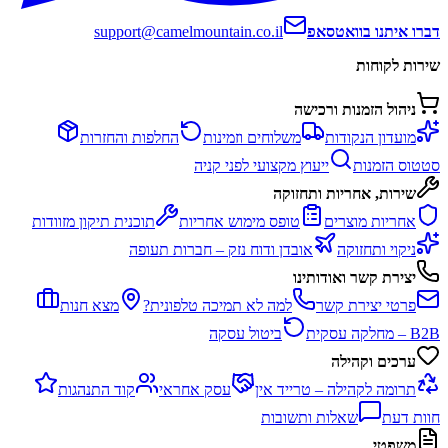
דברו איתנו בוואטסאפ
support@camelmountain.co.il
שירות לקוחות
ניהול הזמנות ורכישה
מועדון הנקודות
משלוחים וזמינות
החלפות והחזרות
סטטוס הזמנות
ייעוץ מקצועי לפני קניה
שירות, אחריות ותחזוקה
אחריות מוצרים
טופס מימוש אחריות
תוכנית תיקון מזוודות
ניקוי ותחזוקה
אובדן ודוח נזק – חברות תעופה
יצירת קשר ואודותינו
פרטי יצירת קשר
למה לא תמיכה טלפונית?
מצא חנות
B2B – מחלקה עסקית
ביטול עסקה
ערכים וקהילה
תרומה לקהילה – טרייד אין
עסק אחראי
קוד התנהגות
חוות דעת
שאלות ותשובות
משפטי