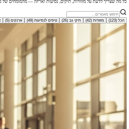
כל מה שצריך לדעת על מזוודות, תיקים, נסיעות ואריזה — מהמומחים של כ
הכל (
123
)
מזוודות
(
42
)
תיקי גב
(
26
)
טיפים לנסיעות
(
49
)
ארנקים
(
5
)
א