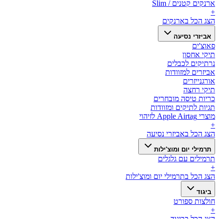
ארנקים קטנים / Slim
+
הצג הכל ב
ארנקים
אביזרי נסיעה
פאוצ'ים
תיקי אחסון
נרתיקים לכבלים
אביזרים למזוודות
אורגנייזרים
תיקי רחצה
כריות טיסה מובחרים
תגיות לתיקים ומזוודות
מוצרי Apple Airtag לזיהוי
+
הצג הכל ב
אביזרי נסיעה
תרמילי יום ומוצ'ילות
תרמילים עם גלגלים
+
הצג הכל ב
תרמילי יום ומוצ'ילות
ביגוד
חולצות ספורט
+
הצג הכל ב
ביגוד