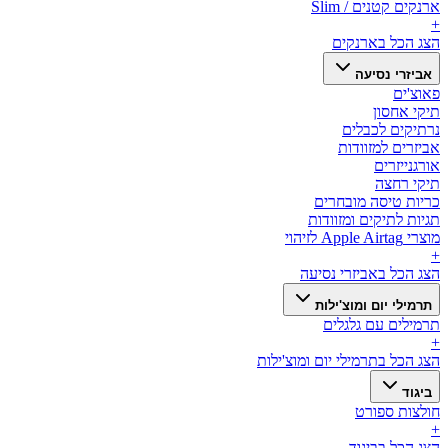
ארנקים קטנים / Slim
+
הצג הכל ב
ארנקים
אביזרי נסיעה
פאוצ'ים
תיקי אחסון
נרתיקים לכבלים
אביזרים למזוודות
אורגנייזרים
תיקי רחצה
כריות טיסה מובחרים
תגיות לתיקים ומזוודות
מוצרי Apple Airtag לזיהוי
+
הצג הכל ב
אביזרי נסיעה
תרמילי יום ומוצ'ילות
תרמילים עם גלגלים
+
הצג הכל ב
תרמילי יום ומוצ'ילות
ביגוד
חולצות ספורט
+
הצג הכל ב
ביגוד