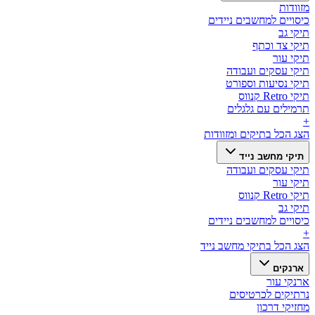
מזוודות
כיסויים למחשבים ניידים
תיקי גב
תיקי צד וכתף
תיקי עור
תיקי עסקים ועבודה
תיקי נסיעות וספורט
תיקי Retro קנווס
תרמילים עם גלגלים
+
הצג הכל ב
תיקים ומזוודות
תיקי מחשב נייד
תיקי עסקים ועבודה
תיקי עור
תיקי Retro קנווס
תיקי גב
כיסויים למחשבים ניידים
+
הצג הכל ב
תיקי מחשב נייד
ארנקים
ארנקי עור
נרתיקים לכרטיסים
מחזיקי דרכון