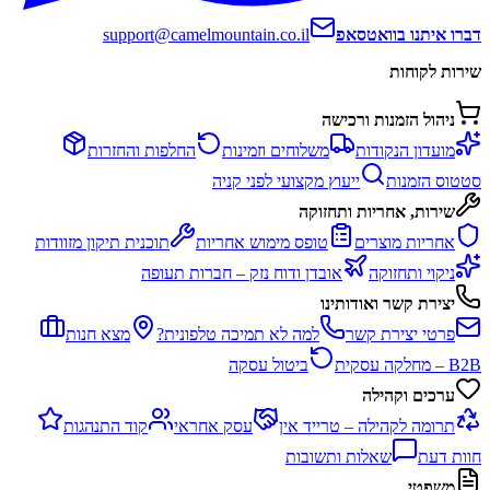
דברו איתנו בוואטסאפ
support@camelmountain.co.il
שירות לקוחות
ניהול הזמנות ורכישה
מועדון הנקודות
משלוחים וזמינות
החלפות והחזרות
סטטוס הזמנות
ייעוץ מקצועי לפני קניה
שירות, אחריות ותחזוקה
אחריות מוצרים
טופס מימוש אחריות
תוכנית תיקון מזוודות
ניקוי ותחזוקה
אובדן ודוח נזק – חברות תעופה
יצירת קשר ואודותינו
פרטי יצירת קשר
למה לא תמיכה טלפונית?
מצא חנות
B2B – מחלקה עסקית
ביטול עסקה
ערכים וקהילה
תרומה לקהילה – טרייד אין
עסק אחראי
קוד התנהגות
חוות דעת
שאלות ותשובות
משפטי