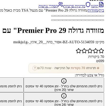
תקנון
מדיניות פרטיות
הסדרי נגישות
בית
/
מזוודות
/
מזוודה גדולה Premier Pro 29" עם מנעול TSA מבית כאמל מאונטין
מזוודה גדולה Premier Pro 29" עם מנעול TSA מבית כאמל מאונטין
מק״ט:
BZ-AUTO-5134059-אפור_כהה__29_אינץ_-moikju1g
70
ביקורות
₪
699
✦
תרוויחו
70
נקודות
על הרכישה
· שוות ₪
70
?
גודל או צבע לבחירה:
ניתן להזמין מהמחסן שלנו בחו"ל - זמן אספקה
40
ימי עסקים
ניתן להזמין מהמח
שחור (20 אינץ)
ניתן להזמין מהמחסן שלנו בחו"ל - זמן אספקה
40
ימי עסקים
ניתן להזמין מהמח
שחור (24 אינץ)