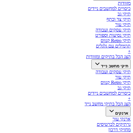
מזוודות
כיסויים למחשבים ניידים
תיקי גב
תיקי צד וכתף
תיקי עור
תיקי עסקים ועבודה
תיקי נסיעות וספורט
תיקי Retro קנווס
תרמילים עם גלגלים
+
הצג הכל ב
תיקים ומזוודות
תיקי מחשב נייד
תיקי עסקים ועבודה
תיקי עור
תיקי Retro קנווס
תיקי גב
כיסויים למחשבים ניידים
+
הצג הכל ב
תיקי מחשב נייד
ארנקים
ארנקי עור
נרתיקים לכרטיסים
מחזיקי דרכון