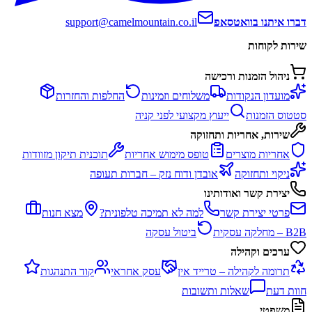
דברו איתנו בוואטסאפ
support@camelmountain.co.il
שירות לקוחות
ניהול הזמנות ורכישה
מועדון הנקודות
משלוחים וזמינות
החלפות והחזרות
סטטוס הזמנות
ייעוץ מקצועי לפני קניה
שירות, אחריות ותחזוקה
אחריות מוצרים
טופס מימוש אחריות
תוכנית תיקון מזוודות
ניקוי ותחזוקה
אובדן ודוח נזק – חברות תעופה
יצירת קשר ואודותינו
פרטי יצירת קשר
למה לא תמיכה טלפונית?
מצא חנות
B2B – מחלקה עסקית
ביטול עסקה
ערכים וקהילה
תרומה לקהילה – טרייד אין
עסק אחראי
קוד התנהגות
חוות דעת
שאלות ותשובות
משפטי