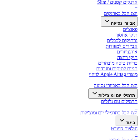
ארנקים קטנים / Slim
+
הצג הכל ב
ארנקים
אביזרי נסיעה
פאוצ'ים
תיקי אחסון
נרתיקים לכבלים
אביזרים למזוודות
אורגנייזרים
תיקי רחצה
כריות טיסה מובחרים
תגיות לתיקים ומזוודות
מוצרי Apple Airtag לזיהוי
+
הצג הכל ב
אביזרי נסיעה
תרמילי יום ומוצ'ילות
תרמילים עם גלגלים
+
הצג הכל ב
תרמילי יום ומוצ'ילות
ביגוד
חולצות ספורט
+
הצג הכל ב
ביגוד