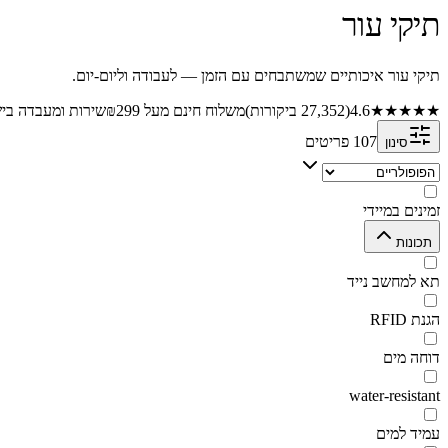
תיקי עור
תיקי עור איכותיים שמשתבחים עם הזמן — לעבודה וליום-יום.
★★★★★
4.6
(
27,352
ביקורות)
משלוח חינם מעל ₪299
שירות ומעבדה בי
107
פריטים
סינון
זמינים במיידי
תכונות
תא למחשב נייד
הגנת RFID
דוחה מים
water-resistant
עמיד למים