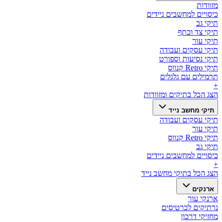
מזוודות
כיסויים למחשבים ניידים
תיקי גב
תיקי צד וכתף
תיקי עור
תיקי עסקים ועבודה
תיקי נסיעות וספורט
תיקי Retro קנווס
תרמילים עם גלגלים
+
הצג הכל ב
תיקים ומזוודות
תיקי מחשב נייד
תיקי עסקים ועבודה
תיקי עור
תיקי Retro קנווס
תיקי גב
כיסויים למחשבים ניידים
+
הצג הכל ב
תיקי מחשב נייד
ארנקים
ארנקי עור
נרתיקים לכרטיסים
מחזיקי דרכון