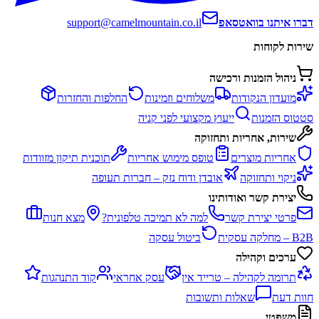
דברו איתנו בוואטסאפ
support@camelmountain.co.il
שירות לקוחות
ניהול הזמנות ורכישה
מועדון הנקודות
משלוחים וזמינות
החלפות והחזרות
סטטוס הזמנות
ייעוץ מקצועי לפני קניה
שירות, אחריות ותחזוקה
אחריות מוצרים
טופס מימוש אחריות
תוכנית תיקון מזוודות
ניקוי ותחזוקה
אובדן ודוח נזק – חברות תעופה
יצירת קשר ואודותינו
פרטי יצירת קשר
למה לא תמיכה טלפונית?
מצא חנות
B2B – מחלקה עסקית
ביטול עסקה
ערכים וקהילה
תרומה לקהילה – טרייד אין
עסק אחראי
קוד התנהגות
חוות דעת
שאלות ותשובות
משפטי