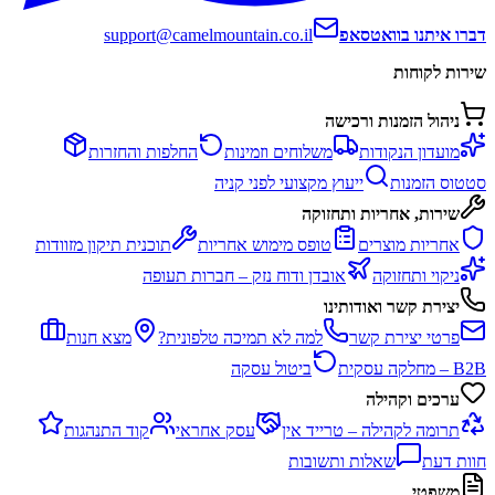
דברו איתנו בוואטסאפ
support@camelmountain.co.il
שירות לקוחות
ניהול הזמנות ורכישה
מועדון הנקודות
משלוחים וזמינות
החלפות והחזרות
סטטוס הזמנות
ייעוץ מקצועי לפני קניה
שירות, אחריות ותחזוקה
אחריות מוצרים
טופס מימוש אחריות
תוכנית תיקון מזוודות
ניקוי ותחזוקה
אובדן ודוח נזק – חברות תעופה
יצירת קשר ואודותינו
פרטי יצירת קשר
למה לא תמיכה טלפונית?
מצא חנות
B2B – מחלקה עסקית
ביטול עסקה
ערכים וקהילה
תרומה לקהילה – טרייד אין
עסק אחראי
קוד התנהגות
חוות דעת
שאלות ותשובות
משפטי