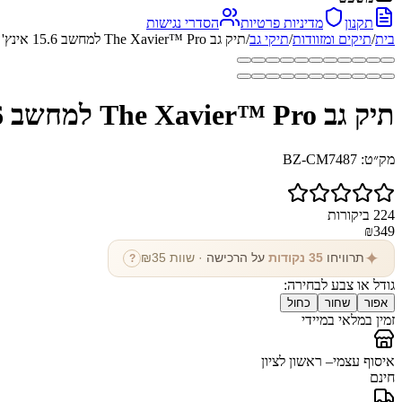
תקנון
מדיניות פרטיות
הסדרי נגישות
בית
/
תיקים ומזוודות
/
תיקי גב
/
תיק גב The Xavier™ Pro למחשב 15.6 אינץ' עם יציאת USB
תיק גב The Xavier™ Pro למחשב 15.6 אינץ' עם יציאת USB
מק״ט:
BZ-CM7487
224
ביקורות
₪
349
✦
תרוויחו
35
נקודות
על הרכישה
· שוות ₪
35
?
גודל או צבע לבחירה:
אפור
שחור
כחול
זמין במלאי במיידי
איסוף עצמי
– ראשון לציון
חינם