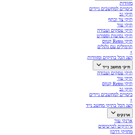
מזוודות
כיסויים למחשבים ניידים
תיקי גב
תיקי צד וכתף
תיקי עור
תיקי עסקים ועבודה
תיקי נסיעות וספורט
תיקי Retro קנווס
תרמילים עם גלגלים
+
הצג הכל ב
תיקים ומזוודות
תיקי מחשב נייד
תיקי עסקים ועבודה
תיקי עור
תיקי Retro קנווס
תיקי גב
כיסויים למחשבים ניידים
+
הצג הכל ב
תיקי מחשב נייד
ארנקים
ארנקי עור
נרתיקים לכרטיסים
מחזיקי דרכון