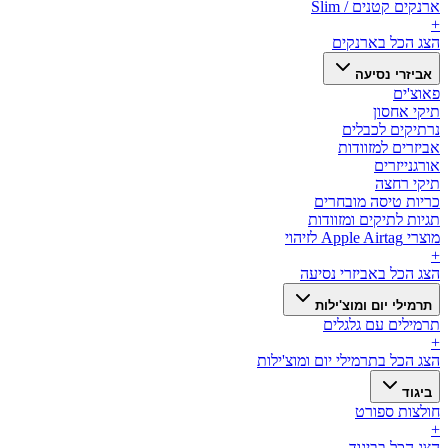
ארנקים קטנים / Slim
+
הצג הכל ב
ארנקים
אביזרי נסיעה
פאוצ'ים
תיקי אחסון
נרתיקים לכבלים
אביזרים למזוודות
אורגנייזרים
תיקי רחצה
כריות טיסה מובחרים
תגיות לתיקים ומזוודות
מוצרי Apple Airtag לזיהוי
+
הצג הכל ב
אביזרי נסיעה
תרמילי יום ומוצ'ילות
תרמילים עם גלגלים
+
הצג הכל ב
תרמילי יום ומוצ'ילות
ביגוד
חולצות ספורט
+
הצג הכל ב
ביגוד