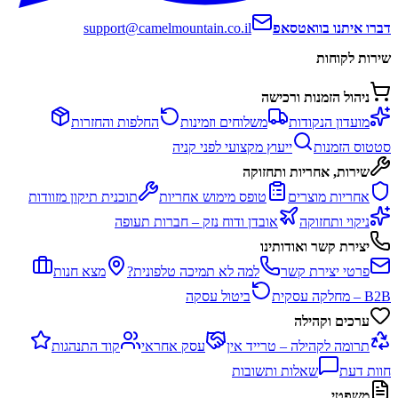
דברו איתנו בוואטסאפ
support@camelmountain.co.il
שירות לקוחות
ניהול הזמנות ורכישה
מועדון הנקודות
משלוחים וזמינות
החלפות והחזרות
סטטוס הזמנות
ייעוץ מקצועי לפני קניה
שירות, אחריות ותחזוקה
אחריות מוצרים
טופס מימוש אחריות
תוכנית תיקון מזוודות
ניקוי ותחזוקה
אובדן ודוח נזק – חברות תעופה
יצירת קשר ואודותינו
פרטי יצירת קשר
למה לא תמיכה טלפונית?
מצא חנות
B2B – מחלקה עסקית
ביטול עסקה
ערכים וקהילה
תרומה לקהילה – טרייד אין
עסק אחראי
קוד התנהגות
חוות דעת
שאלות ותשובות
משפטי