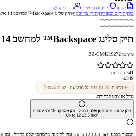
תקנון
מדיניות פרטיות
הסדרי נגישות
בית
/
תיקים ומזוודות
/
תיקי צד וכתף
/
תיק סלינג Backspace™ למחשב 14 אינץ' עמיד במים
תיק סלינג Backspace™ למחשב 14 אינץ' עמיד במים
מק״ט:
BZ-CM4219272
341
ביקורות
₪
349
✦
תרוויחו
35
נקודות
על הרכישה
· שוות ₪
35
?
גודל או צבע לבחירה:
ניתן להזמין מהמחסן שלנו בחו"ל - זמן אספקה
15
ימי עסקים
Up to 12 13.3 Inch
המוצר בצבע
Up to 12 13.3 Inch
זמין להזמנה מהמחסן שלנו בחו"ל - זמן 