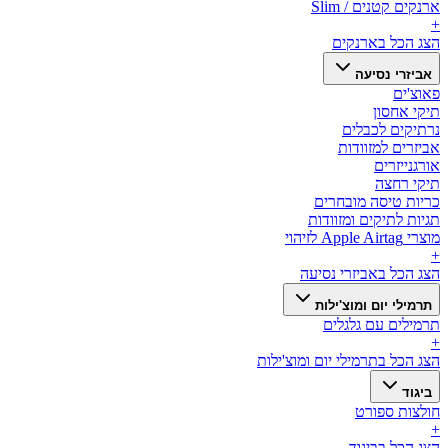
ארנקים קטנים / Slim
+
הצג הכל ב
ארנקים
אביזרי נסיעה
פאוצ'ים
תיקי אחסון
נרתיקים לכבלים
אביזרים למזוודות
אורגנייזרים
תיקי רחצה
כריות טיסה מובחרים
תגיות לתיקים ומזוודות
מוצרי Apple Airtag לזיהוי
+
הצג הכל ב
אביזרי נסיעה
תרמילי יום ומוצ'ילות
תרמילים עם גלגלים
+
הצג הכל ב
תרמילי יום ומוצ'ילות
ביגוד
חולצות ספורט
+
הצג הכל ב
ביגוד