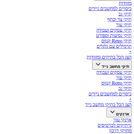
מזוודות
כיסויים למחשבים ניידים
תיקי גב
תיקי צד וכתף
תיקי עור
תיקי עסקים ועבודה
תיקי נסיעות וספורט
תיקי Retro קנווס
תרמילים עם גלגלים
+
הצג הכל ב
תיקים ומזוודות
תיקי מחשב נייד
תיקי עסקים ועבודה
תיקי עור
תיקי Retro קנווס
תיקי גב
כיסויים למחשבים ניידים
+
הצג הכל ב
תיקי מחשב נייד
ארנקים
ארנקי עור
נרתיקים לכרטיסים
מחזיקי דרכון