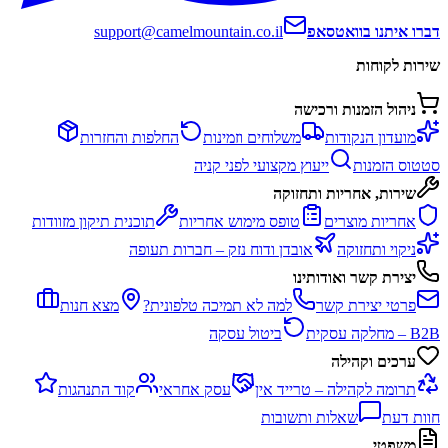
דברו איתנו בוואטסאפ
support@camelmountain.co.il
שירות לקוחות
ניהול הזמנות ורכישה
מועדון הנקודות
משלוחים וזמינות
החלפות והחזרות
סטטוס הזמנות
ייעוץ מקצועי לפני קניה
שירות, אחריות ותחזוקה
אחריות מוצרים
טופס מימוש אחריות
תוכנית תיקון מזוודות
ניקוי ותחזוקה
אובדן ודוח נזק – חברות תעופה
יצירת קשר ואודותינו
פרטי יצירת קשר
למה לא תמיכה טלפונית?
מצא חנות
B2B – מחלקה עסקית
ביטול עסקה
ערכים וקהילה
תרומה לקהילה – טרייד אין
עסק אחראי
קוד התנהגות
חוות דעת
שאלות ותשובות
משפטי