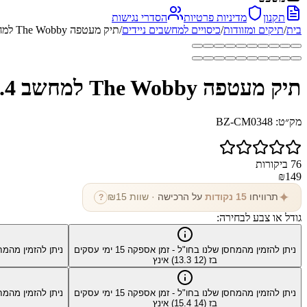
תקנון
מדיניות פרטיות
הסדרי נגישות
בית
/
תיקים ומזוודות
/
כיסויים למחשבים ניידים
/
תיק מעטפה The Wobby למחשב 15.4 אינץ' קל משקל מבית כאמל מאונטין
תיק מעטפה The Wobby למחשב 15.4 אינץ' קל משקל מבית כאמל מאונטין
מק״ט:
BZ-CM0348
76
ביקורות
₪
149
✦
תרוויחו
15
נקודות
על הרכישה
· שוות ₪
15
?
גודל או צבע לבחירה:
ניתן להזמין מהמחסן שלנו בחו"ל - זמן אספקה
15
ימי עסקים
ניתן להזמין מהמח
בז (12 13.3) אינץ
ניתן להזמין מהמחסן שלנו בחו"ל - זמן אספקה
15
ימי עסקים
ניתן להזמין מהמח
בז (14 15.4) אינץ