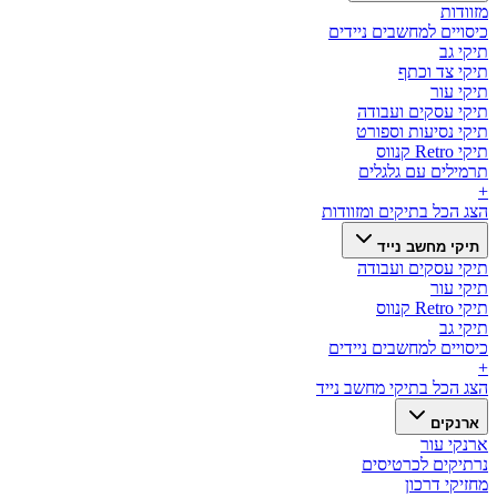
מזוודות
כיסויים למחשבים ניידים
תיקי גב
תיקי צד וכתף
תיקי עור
תיקי עסקים ועבודה
תיקי נסיעות וספורט
תיקי Retro קנווס
תרמילים עם גלגלים
+
הצג הכל ב
תיקים ומזוודות
תיקי מחשב נייד
תיקי עסקים ועבודה
תיקי עור
תיקי Retro קנווס
תיקי גב
כיסויים למחשבים ניידים
+
הצג הכל ב
תיקי מחשב נייד
ארנקים
ארנקי עור
נרתיקים לכרטיסים
מחזיקי דרכון