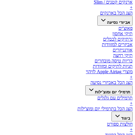
ארנקים קטנים / Slim
+
הצג הכל ב
ארנקים
אביזרי נסיעה
פאוצ'ים
תיקי אחסון
נרתיקים לכבלים
אביזרים למזוודות
אורגנייזרים
תיקי רחצה
כריות טיסה מובחרים
תגיות לתיקים ומזוודות
מוצרי Apple Airtag לזיהוי
+
הצג הכל ב
אביזרי נסיעה
תרמילי יום ומוצ'ילות
תרמילים עם גלגלים
+
הצג הכל ב
תרמילי יום ומוצ'ילות
ביגוד
חולצות ספורט
+
הצג הכל ב
ביגוד