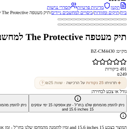
תקנון
מדיניות פרטיות
הסדרי נגישות
בית
/
תיקים ומזוודות
/
כיסויים למחשבים ניידים
/
תיק מעטפה The Protective למחשב 15.6 אינץ' מבד קנווס מבית כאמל מאונטיין
תיק מעטפה The Protective למחשב 15.6 אינץ' מבד קנווס מבית כאמל מאונטיין
מק״ט:
BZ-CM4430
491
ביקורות
₪
249
✦
תרוויחו
25
נקודות
על הרכישה
· שוות ₪
25
?
גודל או צבע לבחירה:
ניתן להזמין מהמחסן שלנו בחו"ל - זמן אספקה
15
ימי עסקים
ניתן להזמין מהמח
15 and 15.6 inches
המוצר בצבע
15 and 15.6 inches
זמין להזמנה מהמחסן שלנו בחו"ל - זמן 