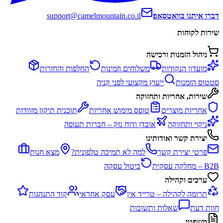
דברו איתנו בוואטסאפ
support@camelmountain.co.il
שירות לקוחות
ניהול הזמנות ורכישה
מועדון הנקודות
משלוחים וזמינות
החלפות והחזרות
סטטוס הזמנות
ייעוץ מקצועי לפני קניה
שירות, אחריות ותחזוקה
אחריות מוצרים
טופס מימוש אחריות
תוכנית תיקון מזוודות
ניקוי ותחזוקה
אובדן ודוח נזק – חברות תעופה
יצירת קשר ואודותינו
פרטי יצירת קשר
למה לא תמיכה טלפונית?
מצא חנות
B2B – מחלקה עסקית
ביטול עסקה
ערכים וקהילה
תרומה לקהילה – טרייד אין
עסק אחראי
קוד התנהגות
חוות דעת
שאלות ותשובות
משפטי