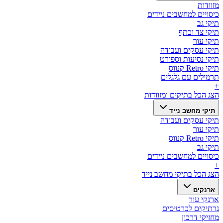
מזוודות
כיסויים למחשבים ניידים
תיקי גב
תיקי צד וכתף
תיקי עור
תיקי עסקים ועבודה
תיקי נסיעות וספורט
תיקי Retro קנווס
תרמילים עם גלגלים
+
הצג הכל ב
תיקים ומזוודות
תיקי מחשב נייד
תיקי עסקים ועבודה
תיקי עור
תיקי Retro קנווס
תיקי גב
כיסויים למחשבים ניידים
+
הצג הכל ב
תיקי מחשב נייד
ארנקים
ארנקי עור
נרתיקים לכרטיסים
מחזיקי דרכון