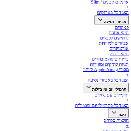
ארנקים קטנים / Slim
+
הצג הכל ב
ארנקים
אביזרי נסיעה
פאוצ'ים
תיקי אחסון
נרתיקים לכבלים
אביזרים למזוודות
אורגנייזרים
תיקי רחצה
כריות טיסה מובחרים
תגיות לתיקים ומזוודות
מוצרי Apple Airtag לזיהוי
+
הצג הכל ב
אביזרי נסיעה
תרמילי יום ומוצ'ילות
תרמילים עם גלגלים
+
הצג הכל ב
תרמילי יום ומוצ'ילות
ביגוד
חולצות ספורט
+
הצג הכל ב
ביגוד