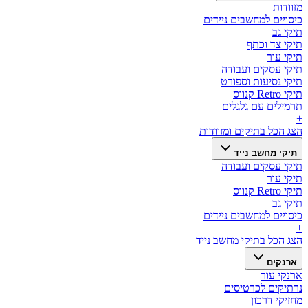
מזוודות
כיסויים למחשבים ניידים
תיקי גב
תיקי צד וכתף
תיקי עור
תיקי עסקים ועבודה
תיקי נסיעות וספורט
תיקי Retro קנווס
תרמילים עם גלגלים
+
הצג הכל ב
תיקים ומזוודות
תיקי מחשב נייד
תיקי עסקים ועבודה
תיקי עור
תיקי Retro קנווס
תיקי גב
כיסויים למחשבים ניידים
+
הצג הכל ב
תיקי מחשב נייד
ארנקים
ארנקי עור
נרתיקים לכרטיסים
מחזיקי דרכון