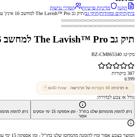
תקנון
מדיניות פרטיות
הסדרי נגישות
בית
/
תיקים ומזוודות
/
תיקי גב
/
תיק גב The Lavish™ Pro למחשב 16 אינץ' עמיד במים
תיק גב The Lavish™ Pro למחשב 16 אינץ' עמיד במים
מק״ט:
BZ-CM865340
387
ביקורות
₪
399
✦
תרוויחו
40
נקודות
על הרכישה
· שוות ₪
40
?
גודל או צבע לבחירה:
ניתן להזמין מהמחסן שלנו בחו"ל - זמן אספקה
15
ימי עסקים
ניתן להזמין מהמח
אפור
המוצר בצבע
אפור
זמין להזמנה מהמחסן שלנו בחו"ל - זמן אספקה
15
ימי עס