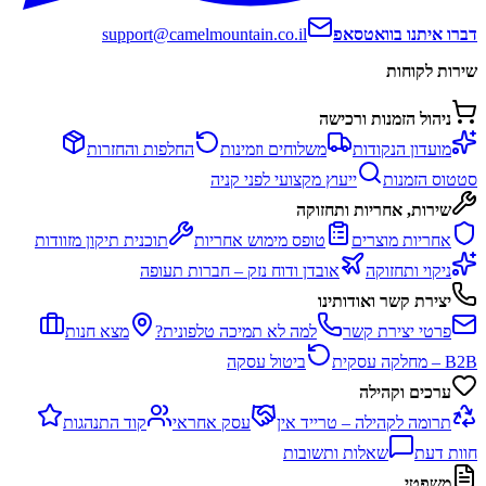
דברו איתנו בוואטסאפ
support@camelmountain.co.il
שירות לקוחות
ניהול הזמנות ורכישה
מועדון הנקודות
משלוחים וזמינות
החלפות והחזרות
סטטוס הזמנות
ייעוץ מקצועי לפני קניה
שירות, אחריות ותחזוקה
אחריות מוצרים
טופס מימוש אחריות
תוכנית תיקון מזוודות
ניקוי ותחזוקה
אובדן ודוח נזק – חברות תעופה
יצירת קשר ואודותינו
פרטי יצירת קשר
למה לא תמיכה טלפונית?
מצא חנות
B2B – מחלקה עסקית
ביטול עסקה
ערכים וקהילה
תרומה לקהילה – טרייד אין
עסק אחראי
קוד התנהגות
חוות דעת
שאלות ותשובות
משפטי