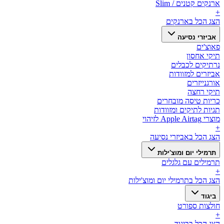
ארנקים קטנים / Slim
+
הצג הכל ב
ארנקים
אביזרי נסיעה
פאוצ'ים
תיקי אחסון
נרתיקים לכבלים
אביזרים למזוודות
אורגנייזרים
תיקי רחצה
כריות טיסה מובחרים
תגיות לתיקים ומזוודות
מוצרי Apple Airtag לזיהוי
+
הצג הכל ב
אביזרי נסיעה
תרמילי יום ומוצ'ילות
תרמילים עם גלגלים
+
הצג הכל ב
תרמילי יום ומוצ'ילות
ביגוד
חולצות ספורט
+
הצג הכל ב
ביגוד