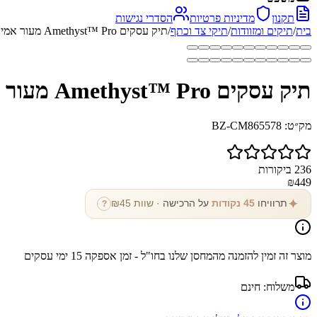
תקנון
מדיניות פרטיות
הסדרי נגישות
בית
/
תיקים ומזוודות
/
תיקי צד וכתף
/
תיק עסקים Amethyst™ Pro מעור אמיתי
תיק עסקים Amethyst™ Pro מעור אמיתי
מק״ט:
BZ-CM865578
236
ביקורות
₪
449
✦
תרוויחו
45
נקודות
על הרכישה
· שוות ₪
45
?
מוצר זה זמין להזמנה מהמחסן שלנו בחו"ל - זמן אספקה
15
ימי עסקים
משלוח:
חינם