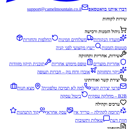
דברו איתנו בוואטסאפ
support@camelmountain.co.il
שירות לקוחות
ניהול הזמנות ורכישה
מועדון הנקודות
משלוחים וזמינות
החלפות והחזרות
סטטוס הזמנות
ייעוץ מקצועי לפני קניה
שירות, אחריות ותחזוקה
אחריות מוצרים
טופס מימוש אחריות
תוכנית תיקון מזוודות
ניקוי ותחזוקה
אובדן ודוח נזק – חברות תעופה
יצירת קשר ואודותינו
פרטי יצירת קשר
למה לא תמיכה טלפונית?
מצא חנות
B2B – מחלקה עסקית
ביטול עסקה
ערכים וקהילה
תרומה לקהילה – טרייד אין
עסק אחראי
קוד התנהגות
חוות דעת
שאלות ותשובות
משפטי