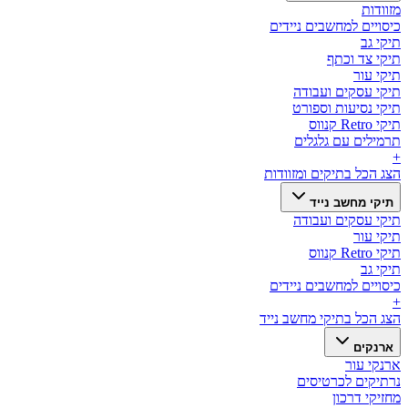
מזוודות
כיסויים למחשבים ניידים
תיקי גב
תיקי צד וכתף
תיקי עור
תיקי עסקים ועבודה
תיקי נסיעות וספורט
תיקי Retro קנווס
תרמילים עם גלגלים
+
הצג הכל ב
תיקים ומזוודות
תיקי מחשב נייד
תיקי עסקים ועבודה
תיקי עור
תיקי Retro קנווס
תיקי גב
כיסויים למחשבים ניידים
+
הצג הכל ב
תיקי מחשב נייד
ארנקים
ארנקי עור
נרתיקים לכרטיסים
מחזיקי דרכון