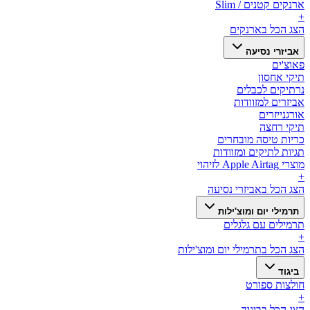
ארנקים קטנים / Slim
+
הצג הכל ב
ארנקים
אביזרי נסיעה
פאוצ'ים
תיקי אחסון
נרתיקים לכבלים
אביזרים למזוודות
אורגנייזרים
תיקי רחצה
כריות טיסה מובחרים
תגיות לתיקים ומזוודות
מוצרי Apple Airtag לזיהוי
+
הצג הכל ב
אביזרי נסיעה
תרמילי יום ומוצ'ילות
תרמילים עם גלגלים
+
הצג הכל ב
תרמילי יום ומוצ'ילות
ביגוד
חולצות ספורט
+
הצג הכל ב
ביגוד