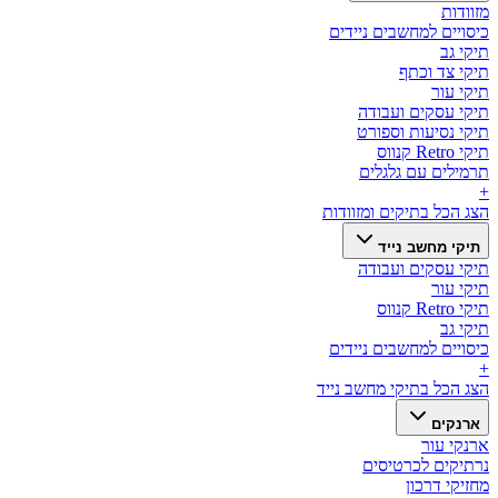
מזוודות
כיסויים למחשבים ניידים
תיקי גב
תיקי צד וכתף
תיקי עור
תיקי עסקים ועבודה
תיקי נסיעות וספורט
תיקי Retro קנווס
תרמילים עם גלגלים
+
הצג הכל ב
תיקים ומזוודות
תיקי מחשב נייד
תיקי עסקים ועבודה
תיקי עור
תיקי Retro קנווס
תיקי גב
כיסויים למחשבים ניידים
+
הצג הכל ב
תיקי מחשב נייד
ארנקים
ארנקי עור
נרתיקים לכרטיסים
מחזיקי דרכון