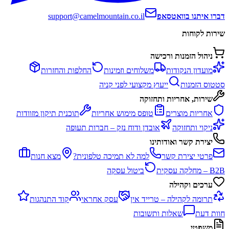
דברו איתנו בוואטסאפ
support@camelmountain.co.il
שירות לקוחות
ניהול הזמנות ורכישה
מועדון הנקודות
משלוחים וזמינות
החלפות והחזרות
סטטוס הזמנות
ייעוץ מקצועי לפני קניה
שירות, אחריות ותחזוקה
אחריות מוצרים
טופס מימוש אחריות
תוכנית תיקון מזוודות
ניקוי ותחזוקה
אובדן ודוח נזק – חברות תעופה
יצירת קשר ואודותינו
פרטי יצירת קשר
למה לא תמיכה טלפונית?
מצא חנות
B2B – מחלקה עסקית
ביטול עסקה
ערכים וקהילה
תרומה לקהילה – טרייד אין
עסק אחראי
קוד התנהגות
חוות דעת
שאלות ותשובות
משפטי