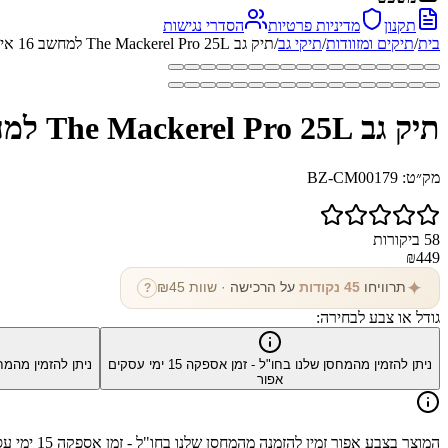
תקנון
מדיניות פרטיות
הסדרי נגישות
בית
/
תיקים ומזוודות
/
תיקי גב
/
תיק גב The Mackerel Pro 25L למחשב 16 אינץ' עם יציאת USB מבית כאמל מאונטין
תיק גב The Mackerel Pro 25L למחשב 16 אינץ' עם יציאת USB מבית כאמל מאונטין
מק״ט:
BZ-CM00179
58
ביקורות
₪
449
✦
תרוויחו
45
נקודות
על הרכישה
· שוות ₪
45
?
גודל או צבע לבחירה:
ניתן להזמין מהמחסן שלנו בחו"ל - זמן אספקה
15
ימי עסקים
ניתן להזמין מהמח
אפור
המוצר בצבע
אפור
זמין להזמנה מהמחסן שלנו בחו"ל - זמן אספקה
15
ימי עס