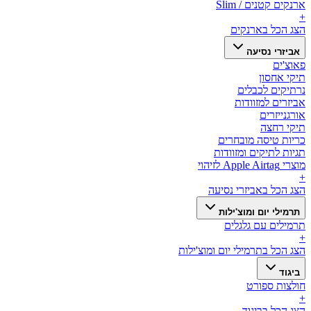
ארנקים קטנים / Slim
+
הצג הכל ב
ארנקים
אביזרי נסיעה
פאוצ'ים
תיקי אחסון
נרתיקים לכבלים
אביזרים למזוודות
אורגנייזרים
תיקי רחצה
כריות טיסה מובחרים
תגיות לתיקים ומזוודות
מוצרי Apple Airtag לזיהוי
+
הצג הכל ב
אביזרי נסיעה
תרמילי יום ומוצ'ילות
תרמילים עם גלגלים
+
הצג הכל ב
תרמילי יום ומוצ'ילות
ביגוד
חולצות ספורט
+
הצג הכל ב
ביגוד