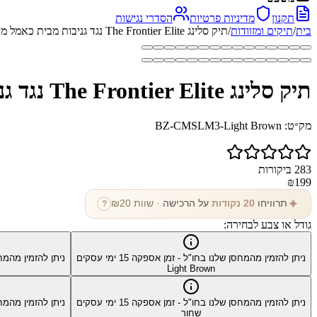
תקנון
מדיניות פרטיות
הסדרי נגישות
בית
/
תיקים ומזוודות
/
תיק סלינג The Frontier Elite נגד גניבות מבית כאמל מאונטין
תיק סלינג The Frontier Elite נגד גניבות מבית כאמל מאונטין
מק״ט:
BZ-CMSLM3-Light Brown
283
ביקורות
₪
199
✦
תרוויחו
20
נקודות
על הרכישה
· שוות ₪
20
?
גודל או צבע לבחירה:
ניתן להזמין מהמחסן שלנו בחו"ל - זמן אספקה
15
ימי עסקים
ניתן להזמין מהמח
Light Brown
ניתן להזמין מהמחסן שלנו בחו"ל - זמן אספקה
15
ימי עסקים
ניתן להזמין מהמח
שחור