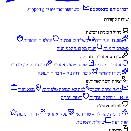
דברו איתנו בוואטסאפ
support@camelmountain.co.il
שירות לקוחות
ניהול הזמנות ורכישה
מועדון הנקודות
משלוחים וזמינות
החלפות והחזרות
סטטוס הזמנות
ייעוץ מקצועי לפני קניה
שירות, אחריות ותחזוקה
אחריות מוצרים
טופס מימוש אחריות
תוכנית תיקון מזוודות
ניקוי ותחזוקה
אובדן ודוח נזק – חברות תעופה
יצירת קשר ואודותינו
פרטי יצירת קשר
למה לא תמיכה טלפונית?
מצא חנות
B2B – מחלקה עסקית
ביטול עסקה
ערכים וקהילה
תרומה לקהילה – טרייד אין
עסק אחראי
קוד התנהגות
חוות דעת
שאלות ותשובות
משפטי