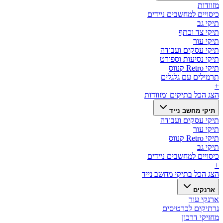
מזוודות
כיסויים למחשבים ניידים
תיקי גב
תיקי צד וכתף
תיקי עור
תיקי עסקים ועבודה
תיקי נסיעות וספורט
תיקי Retro קנווס
תרמילים עם גלגלים
+
הצג הכל ב
תיקים ומזוודות
תיקי מחשב נייד
תיקי עסקים ועבודה
תיקי עור
תיקי Retro קנווס
תיקי גב
כיסויים למחשבים ניידים
+
הצג הכל ב
תיקי מחשב נייד
ארנקים
ארנקי עור
נרתיקים לכרטיסים
מחזיקי דרכון