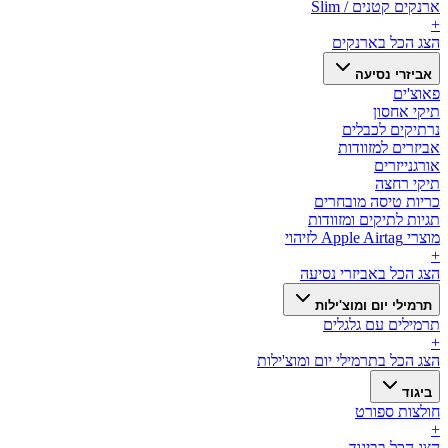
ארנקים קטנים / Slim
+
הצג הכל ב
ארנקים
אביזרי נסיעה
פאוצ'ים
תיקי אחסון
נרתיקים לכבלים
אביזרים למזוודות
אורגנייזרים
תיקי רחצה
כריות טיסה מובחרים
תגיות לתיקים ומזוודות
מוצרי Apple Airtag לזיהוי
+
הצג הכל ב
אביזרי נסיעה
תרמילי יום ומוצ'ילות
תרמילים עם גלגלים
+
הצג הכל ב
תרמילי יום ומוצ'ילות
ביגוד
חולצות ספורט
+
הצג הכל ב
ביגוד