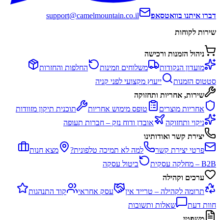
דברו איתנו בוואטסאפ
support@camelmountain.co.il
שירות לקוחות
ניהול הזמנות ורכישה
מועדון הנקודות
משלוחים וזמינות
החלפות והחזרות
סטטוס הזמנות
ייעוץ מקצועי לפני קניה
שירות, אחריות ותחזוקה
אחריות מוצרים
טופס מימוש אחריות
תוכנית תיקון מזוודות
ניקוי ותחזוקה
אובדן ודוח נזק – חברות תעופה
יצירת קשר ואודותינו
פרטי יצירת קשר
למה לא תמיכה טלפונית?
מצא חנות
B2B – מחלקה עסקית
ביטול עסקה
ערכים וקהילה
תרומה לקהילה – טרייד אין
עסק אחראי
קוד התנהגות
חוות דעת
שאלות ותשובות
משפטי