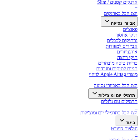
ארנקים קטנים / Slim
+
הצג הכל ב
ארנקים
אביזרי נסיעה
פאוצ'ים
תיקי אחסון
נרתיקים לכבלים
אביזרים למזוודות
אורגנייזרים
תיקי רחצה
כריות טיסה מובחרים
תגיות לתיקים ומזוודות
מוצרי Apple Airtag לזיהוי
+
הצג הכל ב
אביזרי נסיעה
תרמילי יום ומוצ'ילות
תרמילים עם גלגלים
+
הצג הכל ב
תרמילי יום ומוצ'ילות
ביגוד
חולצות ספורט
+
הצג הכל ב
ביגוד