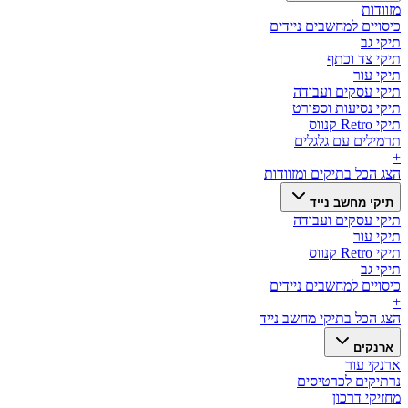
מזוודות
כיסויים למחשבים ניידים
תיקי גב
תיקי צד וכתף
תיקי עור
תיקי עסקים ועבודה
תיקי נסיעות וספורט
תיקי Retro קנווס
תרמילים עם גלגלים
+
הצג הכל ב
תיקים ומזוודות
תיקי מחשב נייד
תיקי עסקים ועבודה
תיקי עור
תיקי Retro קנווס
תיקי גב
כיסויים למחשבים ניידים
+
הצג הכל ב
תיקי מחשב נייד
ארנקים
ארנקי עור
נרתיקים לכרטיסים
מחזיקי דרכון