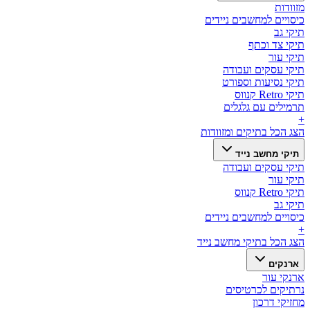
מזוודות
כיסויים למחשבים ניידים
תיקי גב
תיקי צד וכתף
תיקי עור
תיקי עסקים ועבודה
תיקי נסיעות וספורט
תיקי Retro קנווס
תרמילים עם גלגלים
+
הצג הכל ב
תיקים ומזוודות
תיקי מחשב נייד
תיקי עסקים ועבודה
תיקי עור
תיקי Retro קנווס
תיקי גב
כיסויים למחשבים ניידים
+
הצג הכל ב
תיקי מחשב נייד
ארנקים
ארנקי עור
נרתיקים לכרטיסים
מחזיקי דרכון