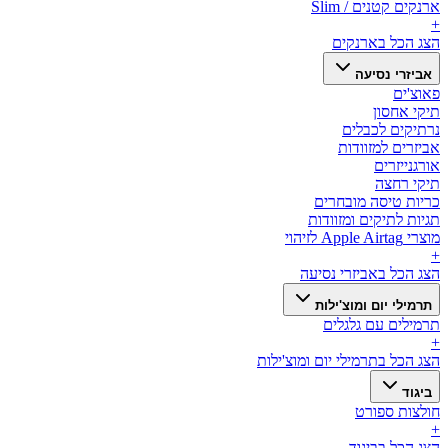
ארנקים קטנים / Slim
+
הצג הכל ב
ארנקים
אביזרי נסיעה
פאוצ'ים
תיקי אחסון
נרתיקים לכבלים
אביזרים למזוודות
אורגנייזרים
תיקי רחצה
כריות טיסה מובחרים
תגיות לתיקים ומזוודות
מוצרי Apple Airtag לזיהוי
+
הצג הכל ב
אביזרי נסיעה
תרמילי יום ומוצ'ילות
תרמילים עם גלגלים
+
הצג הכל ב
תרמילי יום ומוצ'ילות
ביגוד
חולצות ספורט
+
הצג הכל ב
ביגוד