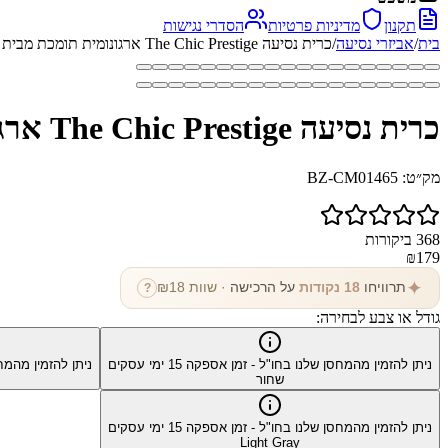
תקנון
מדיניות פרטיות
הסדרי נגישות
בית
/
אביזרי נסיעה
/
כרית נסיעה The Chic Prestige ארגונומית תומכת מבית כאמל מאונטין
כרית נסיעה The Chic Prestige ארגונומית תומכת מבית כאמל מאונטין
מק״ט:
BZ-CM01465
368
ביקורות
₪
179
✦
תרוויחו
18
נקודות
על הרכישה
· שוות ₪
18
?
גודל או צבע לבחירה:
ניתן להזמין מהמחסן שלנו בחו"ל - זמן אספקה
15
ימי עסקים
ניתן להזמין מהמח
שחור
ניתן להזמין מהמחסן שלנו בחו"ל - זמן אספקה
15
ימי עסקים
Light Gray