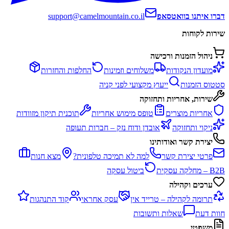
דברו איתנו בוואטסאפ
support@camelmountain.co.il
שירות לקוחות
ניהול הזמנות ורכישה
מועדון הנקודות
משלוחים וזמינות
החלפות והחזרות
סטטוס הזמנות
ייעוץ מקצועי לפני קניה
שירות, אחריות ותחזוקה
אחריות מוצרים
טופס מימוש אחריות
תוכנית תיקון מזוודות
ניקוי ותחזוקה
אובדן ודוח נזק – חברות תעופה
יצירת קשר ואודותינו
פרטי יצירת קשר
למה לא תמיכה טלפונית?
מצא חנות
B2B – מחלקה עסקית
ביטול עסקה
ערכים וקהילה
תרומה לקהילה – טרייד אין
עסק אחראי
קוד התנהגות
חוות דעת
שאלות ותשובות
משפטי