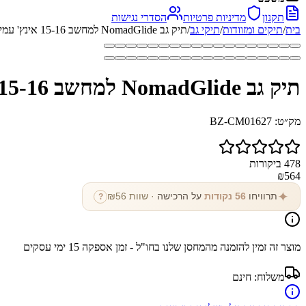
תקנון
מדיניות פרטיות
הסדרי נגישות
בית
/
תיקים ומזוודות
/
תיקי גב
/
תיק גב NomadGlide למחשב 15-16 אינץ' עמיד במים מבית כאמל מאונטין
תיק גב NomadGlide למחשב 15-16 אינץ' עמיד במים מבית כאמל מאונטין
מק״ט:
BZ-CM01627
478
ביקורות
₪
564
✦
תרוויחו
56
נקודות
על הרכישה
· שוות ₪
56
?
מוצר זה זמין להזמנה מהמחסן שלנו בחו"ל - זמן אספקה
15
ימי עסקים
משלוח:
חינם