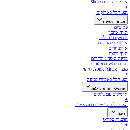
ארנקים קטנים / Slim
+
הצג הכל ב
ארנקים
אביזרי נסיעה
פאוצ'ים
תיקי אחסון
נרתיקים לכבלים
אביזרים למזוודות
אורגנייזרים
תיקי רחצה
כריות טיסה מובחרים
תגיות לתיקים ומזוודות
מוצרי Apple Airtag לזיהוי
+
הצג הכל ב
אביזרי נסיעה
תרמילי יום ומוצ'ילות
תרמילים עם גלגלים
+
הצג הכל ב
תרמילי יום ומוצ'ילות
ביגוד
חולצות ספורט
+
הצג הכל ב
ביגוד