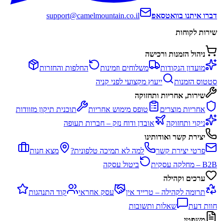
דברו איתנו בוואטסאפ
support@camelmountain.co.il
שירות לקוחות
ניהול הזמנות ורכישה
מועדון הנקודות
משלוחים וזמינות
החלפות והחזרות
סטטוס הזמנות
ייעוץ מקצועי לפני קניה
שירות, אחריות ותחזוקה
אחריות מוצרים
טופס מימוש אחריות
תוכנית תיקון מזוודות
ניקוי ותחזוקה
אובדן ודוח נזק – חברות תעופה
יצירת קשר ואודותינו
פרטי יצירת קשר
למה לא תמיכה טלפונית?
מצא חנות
B2B – מחלקה עסקית
ביטול עסקה
ערכים וקהילה
תרומה לקהילה – טרייד אין
עסק אחראי
קוד התנהגות
חוות דעת
שאלות ותשובות
משפטי