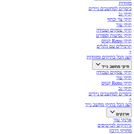
מזוודות
כיסויים למחשבים ניידים
תיקי גב
תיקי צד וכתף
תיקי עור
תיקי עסקים ועבודה
תיקי נסיעות וספורט
תיקי Retro קנווס
תרמילים עם גלגלים
+
הצג הכל ב
תיקים ומזוודות
תיקי מחשב נייד
תיקי עסקים ועבודה
תיקי עור
תיקי Retro קנווס
תיקי גב
כיסויים למחשבים ניידים
+
הצג הכל ב
תיקי מחשב נייד
ארנקים
ארנקי עור
נרתיקים לכרטיסים
מחזיקי דרכון