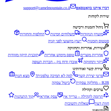
דברו איתנו בוואטסאפ
support@camelmountain.co.il
שירות לקוחות
ניהול הזמנות ורכישה
מועדון הנקודות
משלוחים וזמינות
החלפות והחזרות
סטטוס הזמנות
ייעוץ מקצועי לפני קניה
שירות, אחריות ותחזוקה
אחריות מוצרים
טופס מימוש אחריות
תוכנית תיקון מזוודות
ניקוי ותחזוקה
אובדן ודוח נזק – חברות תעופה
יצירת קשר ואודותינו
פרטי יצירת קשר
למה לא תמיכה טלפונית?
מצא חנות
B2B – מחלקה עסקית
ביטול עסקה
ערכים וקהילה
תרומה לקהילה – טרייד אין
עסק אחראי
קוד התנהגות
חוות דעת
שאלות ותשובות
משפטי