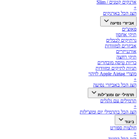
ארנקים קטנים / Slim
+
הצג הכל ב
ארנקים
אביזרי נסיעה
פאוצ'ים
תיקי אחסון
נרתיקים לכבלים
אביזרים למזוודות
אורגנייזרים
תיקי רחצה
כריות טיסה מובחרים
תגיות לתיקים ומזוודות
מוצרי Apple Airtag לזיהוי
+
הצג הכל ב
אביזרי נסיעה
תרמילי יום ומוצ'ילות
תרמילים עם גלגלים
+
הצג הכל ב
תרמילי יום ומוצ'ילות
ביגוד
חולצות ספורט
+
הצג הכל ב
ביגוד