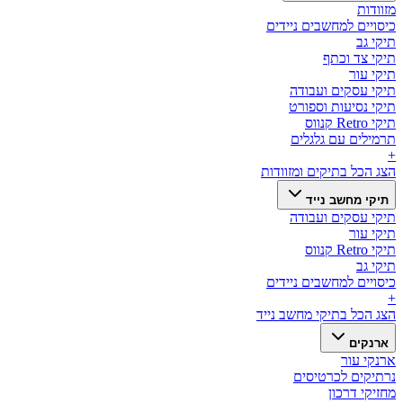
מזוודות
כיסויים למחשבים ניידים
תיקי גב
תיקי צד וכתף
תיקי עור
תיקי עסקים ועבודה
תיקי נסיעות וספורט
תיקי Retro קנווס
תרמילים עם גלגלים
+
הצג הכל ב
תיקים ומזוודות
תיקי מחשב נייד
תיקי עסקים ועבודה
תיקי עור
תיקי Retro קנווס
תיקי גב
כיסויים למחשבים ניידים
+
הצג הכל ב
תיקי מחשב נייד
ארנקים
ארנקי עור
נרתיקים לכרטיסים
מחזיקי דרכון