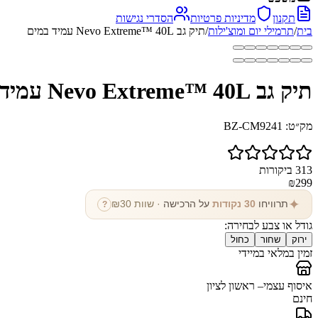
תקנון
מדיניות פרטיות
הסדרי נגישות
בית
/
תרמילי יום ומוצ'ילות
/
תיק גב Nevo Extreme™ 40L עמיד במים
תיק גב Nevo Extreme™ 40L עמיד במים
מק״ט:
BZ-CM9241
313
ביקורות
₪
299
✦
תרוויחו
30
נקודות
על הרכישה
· שוות ₪
30
?
גודל או צבע לבחירה:
ירוק
שחור
כחול
זמין במלאי במיידי
איסוף עצמי
– ראשון לציון
חינם