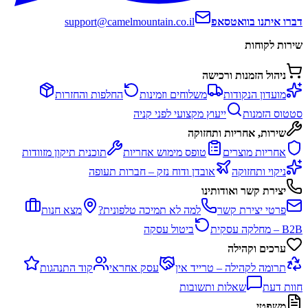
דברו איתנו בוואטסאפ
support@camelmountain.co.il
שירות לקוחות
ניהול הזמנות ורכישה
מועדון הנקודות
משלוחים וזמינות
החלפות והחזרות
סטטוס הזמנות
ייעוץ מקצועי לפני קניה
שירות, אחריות ותחזוקה
אחריות מוצרים
טופס מימוש אחריות
תוכנית תיקון מזוודות
ניקוי ותחזוקה
אובדן ודוח נזק – חברות תעופה
יצירת קשר ואודותינו
פרטי יצירת קשר
למה לא תמיכה טלפונית?
מצא חנות
B2B – מחלקה עסקית
ביטול עסקה
ערכים וקהילה
תרומה לקהילה – טרייד אין
עסק אחראי
קוד התנהגות
חוות דעת
שאלות ותשובות
משפטי