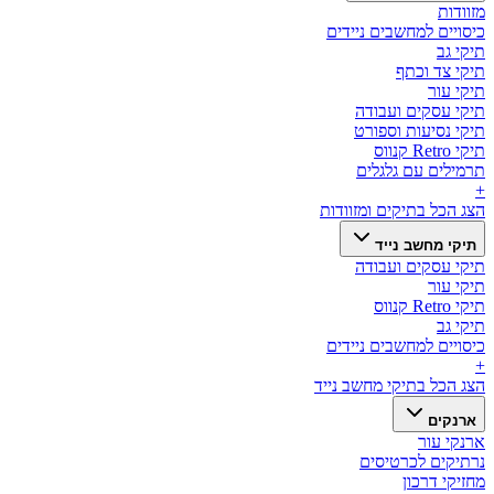
מזוודות
כיסויים למחשבים ניידים
תיקי גב
תיקי צד וכתף
תיקי עור
תיקי עסקים ועבודה
תיקי נסיעות וספורט
תיקי Retro קנווס
תרמילים עם גלגלים
+
הצג הכל ב
תיקים ומזוודות
תיקי מחשב נייד
תיקי עסקים ועבודה
תיקי עור
תיקי Retro קנווס
תיקי גב
כיסויים למחשבים ניידים
+
הצג הכל ב
תיקי מחשב נייד
ארנקים
ארנקי עור
נרתיקים לכרטיסים
מחזיקי דרכון