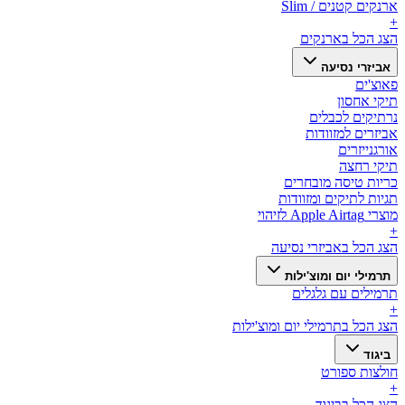
ארנקים קטנים / Slim
+
הצג הכל ב
ארנקים
אביזרי נסיעה
פאוצ'ים
תיקי אחסון
נרתיקים לכבלים
אביזרים למזוודות
אורגנייזרים
תיקי רחצה
כריות טיסה מובחרים
תגיות לתיקים ומזוודות
מוצרי Apple Airtag לזיהוי
+
הצג הכל ב
אביזרי נסיעה
תרמילי יום ומוצ'ילות
תרמילים עם גלגלים
+
הצג הכל ב
תרמילי יום ומוצ'ילות
ביגוד
חולצות ספורט
+
הצג הכל ב
ביגוד