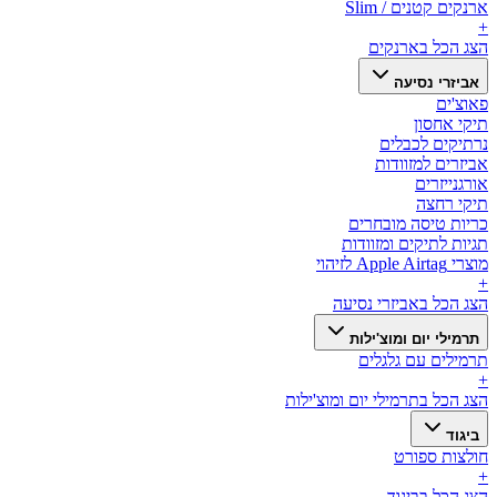
ארנקים קטנים / Slim
+
הצג הכל ב
ארנקים
אביזרי נסיעה
פאוצ'ים
תיקי אחסון
נרתיקים לכבלים
אביזרים למזוודות
אורגנייזרים
תיקי רחצה
כריות טיסה מובחרים
תגיות לתיקים ומזוודות
מוצרי Apple Airtag לזיהוי
+
הצג הכל ב
אביזרי נסיעה
תרמילי יום ומוצ'ילות
תרמילים עם גלגלים
+
הצג הכל ב
תרמילי יום ומוצ'ילות
ביגוד
חולצות ספורט
+
הצג הכל ב
ביגוד