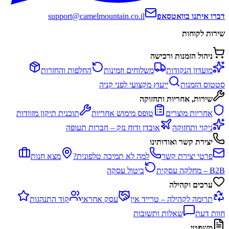
דברו איתנו בוואטסאפ
support@camelmountain.co.il
שירות לקוחות
ניהול הזמנות ורכישה
מועדון הנקודות
משלוחים וזמינות
החלפות והחזרות
סטטוס הזמנות
ייעוץ מקצועי לפני קניה
שירות, אחריות ותחזוקה
אחריות מוצרים
טופס מימוש אחריות
תוכנית תיקון מזוודות
ניקוי ותחזוקה
אובדן ודוח נזק – חברות תעופה
יצירת קשר ואודותינו
פרטי יצירת קשר
למה לא תמיכה טלפונית?
מצא חנות
B2B – מחלקה עסקית
ביטול עסקה
ערכים וקהילה
תרומה לקהילה – טרייד אין
עסק אחראי
קוד התנהגות
חוות דעת
שאלות ותשובות
משפטי