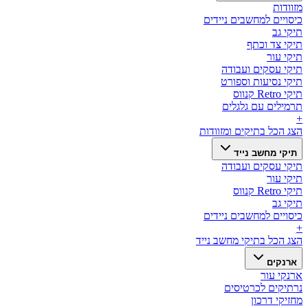
מזוודות
כיסויים למחשבים ניידים
תיקי גב
תיקי צד וכתף
תיקי עור
תיקי עסקים ועבודה
תיקי נסיעות וספורט
תיקי Retro קנווס
תרמילים עם גלגלים
+
הצג הכל ב
תיקים ומזוודות
תיקי מחשב נייד
תיקי עסקים ועבודה
תיקי עור
תיקי Retro קנווס
תיקי גב
כיסויים למחשבים ניידים
+
הצג הכל ב
תיקי מחשב נייד
ארנקים
ארנקי עור
נרתיקים לכרטיסים
מחזיקי דרכון