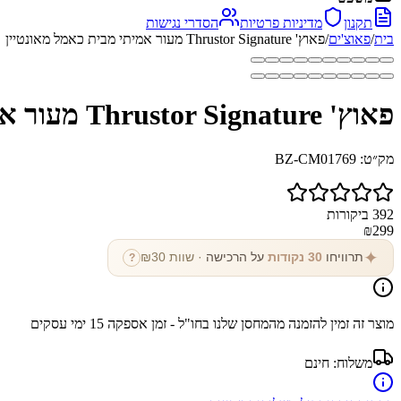
תקנון
מדיניות פרטיות
הסדרי נגישות
בית
/
פאוצ'ים
/
פאוץ' Thrustor Signature מעור אמיתי מבית כאמל מאונטיין
פאוץ' Thrustor Signature מעור אמיתי מבית כאמל מאונטיין
מק״ט:
BZ-CM01769
392
ביקורות
₪
299
✦
תרוויחו
30
נקודות
על הרכישה
· שוות ₪
30
?
מוצר זה זמין להזמנה מהמחסן שלנו בחו"ל - זמן אספקה
15
ימי עסקים
משלוח:
חינם