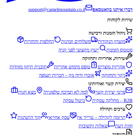
דברו איתנו בוואטסאפ
support@camelmountain.co.il
שירות לקוחות
ניהול הזמנות ורכישה
מועדון הנקודות
משלוחים וזמינות
החלפות והחזרות
סטטוס הזמנות
ייעוץ מקצועי לפני קניה
שירות, אחריות ותחזוקה
אחריות מוצרים
טופס מימוש אחריות
תוכנית תיקון מזוודות
ניקוי ותחזוקה
אובדן ודוח נזק – חברות תעופה
יצירת קשר ואודותינו
פרטי יצירת קשר
למה לא תמיכה טלפונית?
מצא חנות
B2B – מחלקה עסקית
ביטול עסקה
ערכים וקהילה
תרומה לקהילה – טרייד אין
עסק אחראי
קוד התנהגות
חוות דעת
שאלות ותשובות
משפטי