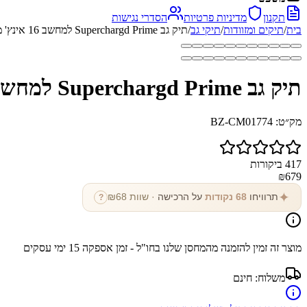
תקנון
מדיניות פרטיות
הסדרי נגישות
בית
/
תיקים ומזוודות
/
תיקי גב
/
תיק גב Superchargd Prime למחשב 16 אינץ' מעור אמיתי מבית כאמל מאונטין
תיק גב Superchargd Prime למחשב 16 אינץ' מעור אמיתי מבית כאמל מאונטין
מק״ט:
BZ-CM01774
417
ביקורות
₪
679
✦
תרוויחו
68
נקודות
על הרכישה
· שוות ₪
68
?
מוצר זה זמין להזמנה מהמחסן שלנו בחו"ל - זמן אספקה
15
ימי עסקים
משלוח:
חינם