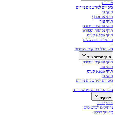
מזוודות
כיסויים למחשבים ניידים
תיקי גב
תיקי צד וכתף
תיקי עור
תיקי עסקים ועבודה
תיקי נסיעות וספורט
תיקי Retro קנווס
תרמילים עם גלגלים
+
הצג הכל ב
תיקים ומזוודות
תיקי מחשב נייד
תיקי עסקים ועבודה
תיקי עור
תיקי Retro קנווס
תיקי גב
כיסויים למחשבים ניידים
+
הצג הכל ב
תיקי מחשב נייד
ארנקים
ארנקי עור
נרתיקים לכרטיסים
מחזיקי דרכון