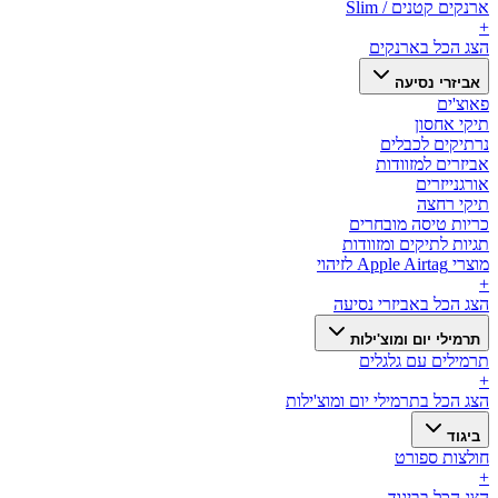
ארנקים קטנים / Slim
+
הצג הכל ב
ארנקים
אביזרי נסיעה
פאוצ'ים
תיקי אחסון
נרתיקים לכבלים
אביזרים למזוודות
אורגנייזרים
תיקי רחצה
כריות טיסה מובחרים
תגיות לתיקים ומזוודות
מוצרי Apple Airtag לזיהוי
+
הצג הכל ב
אביזרי נסיעה
תרמילי יום ומוצ'ילות
תרמילים עם גלגלים
+
הצג הכל ב
תרמילי יום ומוצ'ילות
ביגוד
חולצות ספורט
+
הצג הכל ב
ביגוד