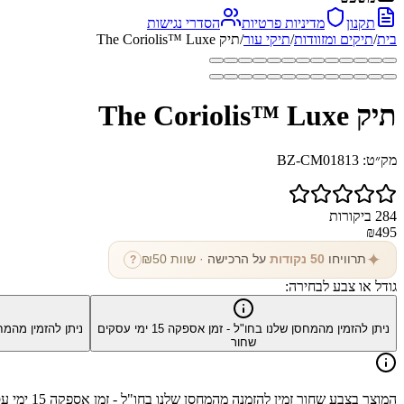
תקנון
מדיניות פרטיות
הסדרי נגישות
בית
/
תיקים ומזוודות
/
תיקי עור
/
תיק The Coriolis™ Luxe
תיק The Coriolis™ Luxe
מק״ט:
BZ-CM01813
284
ביקורות
₪
495
✦
תרוויחו
50
נקודות
על הרכישה
· שוות ₪
50
?
גודל או צבע לבחירה:
ניתן להזמין מהמחסן שלנו בחו"ל - זמן אספקה
15
ימי עסקים
ניתן להזמין מהמח
שחור
המוצר בצבע
שחור
זמין להזמנה מהמחסן שלנו בחו"ל - זמן אספקה
15
ימי ע