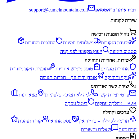
דברו איתנו בוואטסאפ
support@camelmountain.co.il
שירות לקוחות
ניהול הזמנות ורכישה
מועדון הנקודות
משלוחים וזמינות
החלפות והחזרות
סטטוס הזמנות
ייעוץ מקצועי לפני קניה
שירות, אחריות ותחזוקה
אחריות מוצרים
טופס מימוש אחריות
תוכנית תיקון מזוודות
ניקוי ותחזוקה
אובדן ודוח נזק – חברות תעופה
יצירת קשר ואודותינו
פרטי יצירת קשר
למה לא תמיכה טלפונית?
מצא חנות
B2B – מחלקה עסקית
ביטול עסקה
ערכים וקהילה
תרומה לקהילה – טרייד אין
עסק אחראי
קוד התנהגות
חוות דעת
שאלות ותשובות
משפטי