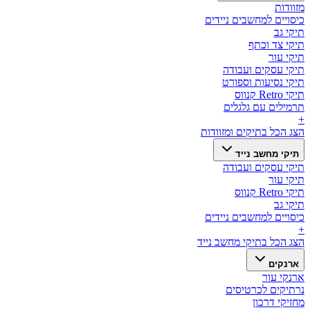
מזוודות
כיסויים למחשבים ניידים
תיקי גב
תיקי צד וכתף
תיקי עור
תיקי עסקים ועבודה
תיקי נסיעות וספורט
תיקי Retro קנווס
תרמילים עם גלגלים
+
הצג הכל ב
תיקים ומזוודות
תיקי מחשב נייד
תיקי עסקים ועבודה
תיקי עור
תיקי Retro קנווס
תיקי גב
כיסויים למחשבים ניידים
+
הצג הכל ב
תיקי מחשב נייד
ארנקים
ארנקי עור
נרתיקים לכרטיסים
מחזיקי דרכון