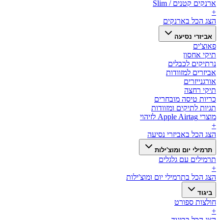
ארנקים קטנים / Slim
+
הצג הכל ב
ארנקים
אביזרי נסיעה
פאוצ'ים
תיקי אחסון
נרתיקים לכבלים
אביזרים למזוודות
אורגנייזרים
תיקי רחצה
כריות טיסה מובחרים
תגיות לתיקים ומזוודות
מוצרי Apple Airtag לזיהוי
+
הצג הכל ב
אביזרי נסיעה
תרמילי יום ומוצ'ילות
תרמילים עם גלגלים
+
הצג הכל ב
תרמילי יום ומוצ'ילות
ביגוד
חולצות ספורט
+
הצג הכל ב
ביגוד