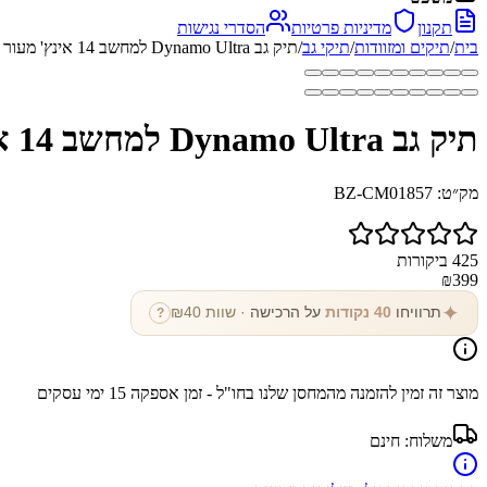
תקנון
מדיניות פרטיות
הסדרי נגישות
בית
/
תיקים ומזוודות
/
תיקי גב
/
תיק גב Dynamo Ultra למחשב 14 אינץ' מעור אמיתי מבית כאמל מאונטין
תיק גב Dynamo Ultra למחשב 14 אינץ' מעור אמיתי מבית כאמל מאונטין
מק״ט:
BZ-CM01857
425
ביקורות
₪
399
✦
תרוויחו
40
נקודות
על הרכישה
· שוות ₪
40
?
מוצר זה זמין להזמנה מהמחסן שלנו בחו"ל - זמן אספקה
15
ימי עסקים
משלוח:
חינם