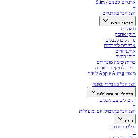
ארנקים קטנים / Slim
+
הצג הכל ב
ארנקים
אביזרי נסיעה
פאוצ'ים
תיקי אחסון
נרתיקים לכבלים
אביזרים למזוודות
אורגנייזרים
תיקי רחצה
כריות טיסה מובחרים
תגיות לתיקים ומזוודות
מוצרי Apple Airtag לזיהוי
+
הצג הכל ב
אביזרי נסיעה
תרמילי יום ומוצ'ילות
תרמילים עם גלגלים
+
הצג הכל ב
תרמילי יום ומוצ'ילות
ביגוד
חולצות ספורט
+
הצג הכל ב
ביגוד