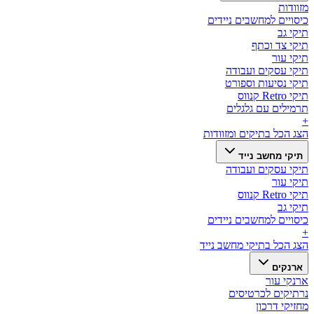
מזוודות
כיסויים למחשבים ניידים
תיקי גב
תיקי צד וכתף
תיקי עור
תיקי עסקים ועבודה
תיקי נסיעות וספורט
תיקי Retro קנווס
תרמילים עם גלגלים
+
הצג הכל ב
תיקים ומזוודות
תיקי מחשב נייד
תיקי עסקים ועבודה
תיקי עור
תיקי Retro קנווס
תיקי גב
כיסויים למחשבים ניידים
+
הצג הכל ב
תיקי מחשב נייד
ארנקים
ארנקי עור
נרתיקים לכרטיסים
מחזיקי דרכון