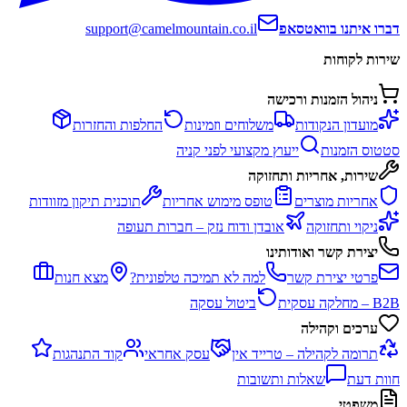
דברו איתנו בוואטסאפ
support@camelmountain.co.il
שירות לקוחות
ניהול הזמנות ורכישה
מועדון הנקודות
משלוחים וזמינות
החלפות והחזרות
סטטוס הזמנות
ייעוץ מקצועי לפני קניה
שירות, אחריות ותחזוקה
אחריות מוצרים
טופס מימוש אחריות
תוכנית תיקון מזוודות
ניקוי ותחזוקה
אובדן ודוח נזק – חברות תעופה
יצירת קשר ואודותינו
פרטי יצירת קשר
למה לא תמיכה טלפונית?
מצא חנות
B2B – מחלקה עסקית
ביטול עסקה
ערכים וקהילה
תרומה לקהילה – טרייד אין
עסק אחראי
קוד התנהגות
חוות דעת
שאלות ותשובות
משפטי