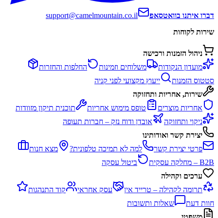
דברו איתנו בוואטסאפ
support@camelmountain.co.il
שירות לקוחות
ניהול הזמנות ורכישה
מועדון הנקודות
משלוחים וזמינות
החלפות והחזרות
סטטוס הזמנות
ייעוץ מקצועי לפני קניה
שירות, אחריות ותחזוקה
אחריות מוצרים
טופס מימוש אחריות
תוכנית תיקון מזוודות
ניקוי ותחזוקה
אובדן ודוח נזק – חברות תעופה
יצירת קשר ואודותינו
פרטי יצירת קשר
למה לא תמיכה טלפונית?
מצא חנות
B2B – מחלקה עסקית
ביטול עסקה
ערכים וקהילה
תרומה לקהילה – טרייד אין
עסק אחראי
קוד התנהגות
חוות דעת
שאלות ותשובות
משפטי