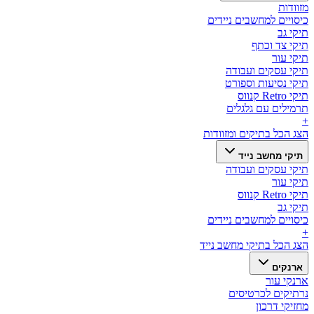
מזוודות
כיסויים למחשבים ניידים
תיקי גב
תיקי צד וכתף
תיקי עור
תיקי עסקים ועבודה
תיקי נסיעות וספורט
תיקי Retro קנווס
תרמילים עם גלגלים
+
הצג הכל ב
תיקים ומזוודות
תיקי מחשב נייד
תיקי עסקים ועבודה
תיקי עור
תיקי Retro קנווס
תיקי גב
כיסויים למחשבים ניידים
+
הצג הכל ב
תיקי מחשב נייד
ארנקים
ארנקי עור
נרתיקים לכרטיסים
מחזיקי דרכון