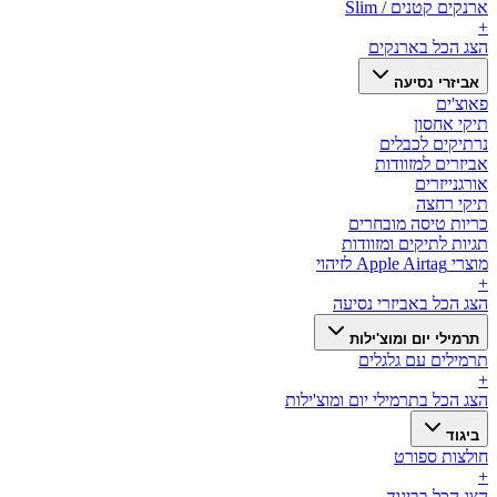
ארנקים קטנים / Slim
+
הצג הכל ב
ארנקים
אביזרי נסיעה
פאוצ'ים
תיקי אחסון
נרתיקים לכבלים
אביזרים למזוודות
אורגנייזרים
תיקי רחצה
כריות טיסה מובחרים
תגיות לתיקים ומזוודות
מוצרי Apple Airtag לזיהוי
+
הצג הכל ב
אביזרי נסיעה
תרמילי יום ומוצ'ילות
תרמילים עם גלגלים
+
הצג הכל ב
תרמילי יום ומוצ'ילות
ביגוד
חולצות ספורט
+
הצג הכל ב
ביגוד