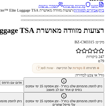
תקנון
מדיניות פרטיות
הסדרי נגישות
בית
/
אביזרים למזוודות
/
רצועות מזוודה מאושרת The Specter™ Elite Luggage TSA
רצועות מזוודה מאושרת The Specter™ Elite Luggage TSA
מק״ט:
BZ-CM3315
247
ביקורות
₪
79
✦
תרוויחו
8
נקודות
על הרכישה
· שוות ₪
8
?
גודל או צבע לבחירה:
אדום עם הדפס
ניתן להזמין מהמחסן שלנו בחו"ל - זמן אספקה
15
ימי עסקים
בסיס קו אחד עם לב מעוצב
ניתן להזמין מהמחסן שלנו בחו"ל - זמן אספקה
15
ימי עסקים
ניתן להזמין מהמח
עלי מייפל שחורים