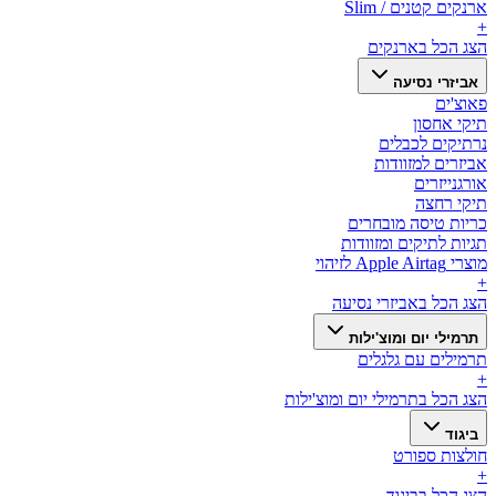
ארנקים קטנים / Slim
+
הצג הכל ב
ארנקים
אביזרי נסיעה
פאוצ'ים
תיקי אחסון
נרתיקים לכבלים
אביזרים למזוודות
אורגנייזרים
תיקי רחצה
כריות טיסה מובחרים
תגיות לתיקים ומזוודות
מוצרי Apple Airtag לזיהוי
+
הצג הכל ב
אביזרי נסיעה
תרמילי יום ומוצ'ילות
תרמילים עם גלגלים
+
הצג הכל ב
תרמילי יום ומוצ'ילות
ביגוד
חולצות ספורט
+
הצג הכל ב
ביגוד