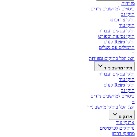
מזוודות
כיסויים למחשבים ניידים
תיקי גב
תיקי צד וכתף
תיקי עור
תיקי עסקים ועבודה
תיקי נסיעות וספורט
תיקי Retro קנווס
תרמילים עם גלגלים
+
הצג הכל ב
תיקים ומזוודות
תיקי מחשב נייד
תיקי עסקים ועבודה
תיקי עור
תיקי Retro קנווס
תיקי גב
כיסויים למחשבים ניידים
+
הצג הכל ב
תיקי מחשב נייד
ארנקים
ארנקי עור
נרתיקים לכרטיסים
מחזיקי דרכון