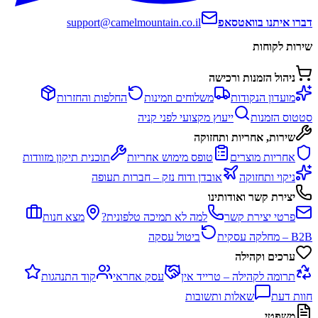
דברו איתנו בוואטסאפ
support@camelmountain.co.il
שירות לקוחות
ניהול הזמנות ורכישה
מועדון הנקודות
משלוחים וזמינות
החלפות והחזרות
סטטוס הזמנות
ייעוץ מקצועי לפני קניה
שירות, אחריות ותחזוקה
אחריות מוצרים
טופס מימוש אחריות
תוכנית תיקון מזוודות
ניקוי ותחזוקה
אובדן ודוח נזק – חברות תעופה
יצירת קשר ואודותינו
פרטי יצירת קשר
למה לא תמיכה טלפונית?
מצא חנות
B2B – מחלקה עסקית
ביטול עסקה
ערכים וקהילה
תרומה לקהילה – טרייד אין
עסק אחראי
קוד התנהגות
חוות דעת
שאלות ותשובות
משפטי