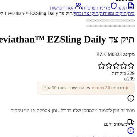
תקנון
מדיניות פרטיות
הסדרי נגישות
בית
/
תיקים ומזוודות
/
תיקי צד וכתף
/
תיק צד Leviathan™ EZSling Daily קל משקל דוחה מים
תיק צד Leviathan™ EZSling Daily קל משקל דוחה מים
מק״ט:
BZ-CM0323
229
ביקורות
₪
299
✦
תרוויחו
30
נקודות
על הרכישה
· שוות ₪
30
?
מוצר זה זמין להזמנה מהמחסן שלנו בחו"ל - זמן אספקה
15
ימי עסקים
משלוח:
חינם