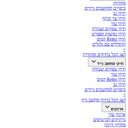
מזוודות
כיסויים למחשבים ניידים
תיקי גב
תיקי צד וכתף
תיקי עור
תיקי עסקים ועבודה
תיקי נסיעות וספורט
תיקי Retro קנווס
תרמילים עם גלגלים
+
הצג הכל ב
תיקים ומזוודות
תיקי מחשב נייד
תיקי עסקים ועבודה
תיקי עור
תיקי Retro קנווס
תיקי גב
כיסויים למחשבים ניידים
+
הצג הכל ב
תיקי מחשב נייד
ארנקים
ארנקי עור
נרתיקים לכרטיסים
מחזיקי דרכון