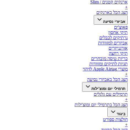
ארנקים קטנים / Slim
+
הצג הכל ב
ארנקים
אביזרי נסיעה
פאוצ'ים
תיקי אחסון
נרתיקים לכבלים
אביזרים למזוודות
אורגנייזרים
תיקי רחצה
כריות טיסה מובחרים
תגיות לתיקים ומזוודות
מוצרי Apple Airtag לזיהוי
+
הצג הכל ב
אביזרי נסיעה
תרמילי יום ומוצ'ילות
תרמילים עם גלגלים
+
הצג הכל ב
תרמילי יום ומוצ'ילות
ביגוד
חולצות ספורט
+
הצג הכל ב
ביגוד