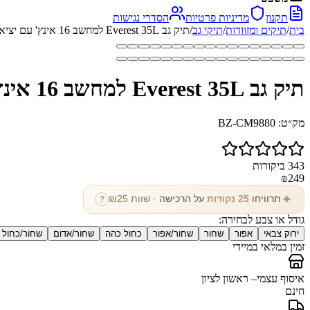
תקנון
מדיניות פרטיות
הסדרי נגישות
בית
/
תיקים ומזוודות
/
תיקי גב
/
תיק גב Everest 35L למחשב 16 אינץ' עם יציאת USB מבית כאמל מאונטין
תיק גב Everest 35L למחשב 16 אינץ' עם יציאת USB מבית כאמל מאונטין
מק״ט:
BZ-CM9880
343
ביקורות
₪
249
✦
תרוויחו
25
נקודות
על הרכישה
· שוות ₪
25
?
גודל או צבע לבחירה:
ירוק צבאי
אפור
שחור
שחור/אפור
כחול כהה
שחור/אדום
שחור/כחול 
זמין במלאי במיידי
איסוף עצמי
– ראשון לציון
חינם