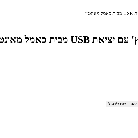
כהה
שחור/סגול