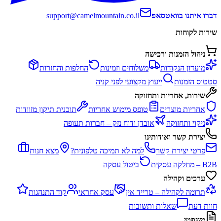
דברו איתנו בוואטסאפ
support@camelmountain.co.il
שירות לקוחות
ניהול הזמנות ורכישה
מועדון הנקודות
משלוחים וזמינות
החלפות והחזרות
סטטוס הזמנות
ייעוץ מקצועי לפני קניה
שירות, אחריות ותחזוקה
אחריות מוצרים
טופס מימוש אחריות
תוכנית תיקון מזוודות
ניקוי ותחזוקה
אובדן ודוח נזק – חברות תעופה
יצירת קשר ואודותינו
פרטי יצירת קשר
למה לא תמיכה טלפונית?
מצא חנות
B2B – מחלקה עסקית
ביטול עסקה
ערכים וקהילה
תרומה לקהילה – טרייד אין
עסק אחראי
קוד התנהגות
חוות דעת
שאלות ותשובות
משפטי