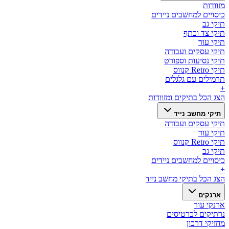
מזוודות
כיסויים למחשבים ניידים
תיקי גב
תיקי צד וכתף
תיקי עור
תיקי עסקים ועבודה
תיקי נסיעות וספורט
תיקי Retro קנווס
תרמילים עם גלגלים
+
הצג הכל ב
תיקים ומזוודות
תיקי מחשב נייד
תיקי עסקים ועבודה
תיקי עור
תיקי Retro קנווס
תיקי גב
כיסויים למחשבים ניידים
+
הצג הכל ב
תיקי מחשב נייד
ארנקים
ארנקי עור
נרתיקים לכרטיסים
מחזיקי דרכון