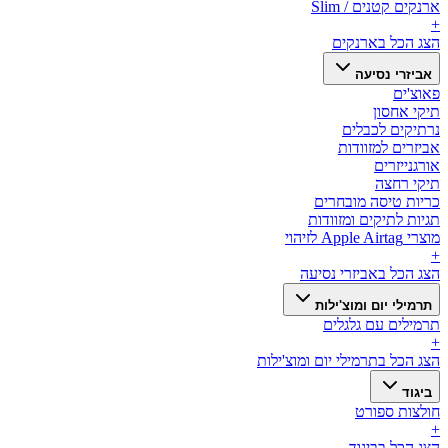
ארנקים קטנים / Slim
+
הצג הכל ב
ארנקים
אביזרי נסיעה
פאוצ'ים
תיקי אחסון
נרתיקים לכבלים
אביזרים למזוודות
אורגנייזרים
תיקי רחצה
כריות טיסה מובחרים
תגיות לתיקים ומזוודות
מוצרי Apple Airtag לזיהוי
+
הצג הכל ב
אביזרי נסיעה
תרמילי יום ומוצ'ילות
תרמילים עם גלגלים
+
הצג הכל ב
תרמילי יום ומוצ'ילות
ביגוד
חולצות ספורט
+
הצג הכל ב
ביגוד