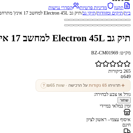
תקנון
מדיניות פרטיות
הסדרי נגישות
בית
/
תיקים ומזוודות
/
תיקי גב
/
תיק גב Electron 45L למחשב 17 אינץ' מתרחב מבית כאמל מאונטין
תיק גב Electron 45L למחשב 17 אינץ' מתרחב מבית כאמל מאונטין
מק״ט:
BZ-CM01969
265
ביקורות
₪
649
✦
תרוויחו
65
נקודות
על הרכישה
· שוות ₪
65
?
גודל או צבע לבחירה:
שחור
זמין במלאי במיידי
איסוף עצמי
– ראשון לציון
חינם