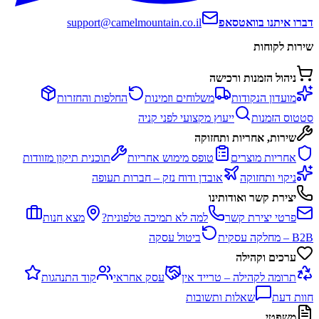
דברו איתנו בוואטסאפ
support@camelmountain.co.il
שירות לקוחות
ניהול הזמנות ורכישה
מועדון הנקודות
משלוחים וזמינות
החלפות והחזרות
סטטוס הזמנות
ייעוץ מקצועי לפני קניה
שירות, אחריות ותחזוקה
אחריות מוצרים
טופס מימוש אחריות
תוכנית תיקון מזוודות
ניקוי ותחזוקה
אובדן ודוח נזק – חברות תעופה
יצירת קשר ואודותינו
פרטי יצירת קשר
למה לא תמיכה טלפונית?
מצא חנות
B2B – מחלקה עסקית
ביטול עסקה
ערכים וקהילה
תרומה לקהילה – טרייד אין
עסק אחראי
קוד התנהגות
חוות דעת
שאלות ותשובות
משפטי