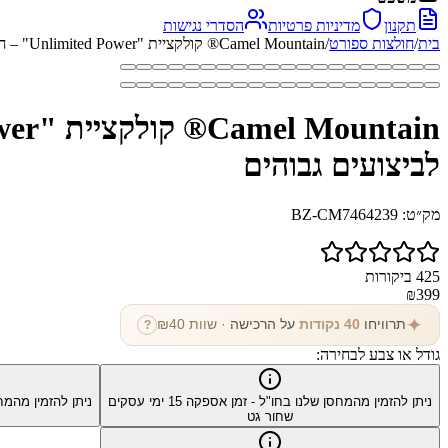
תקנון
מדיניות פרטיות
הסדרי נגישות
בית
/
חולצות ספורט
/
Camel Mountain® קולקציית "Unlimited Power" – חולצת ספורט קלת משקל, אלסטית ונושמת במיוחד לביצועים גבוהים
לביצועים גבוהים
מק״ט:
BZ-CM7464239
425
ביקורות
₪
399
✦
תרוויחו
40
נקודות
על הרכישה
· שוות ₪
40
?
גודל או צבע לבחירה:
ניתן להזמין מהמחסן שלנו בחו"ל - זמן אספקה
15
ימי עסקים
ניתן להזמין מהמח
שחור גט