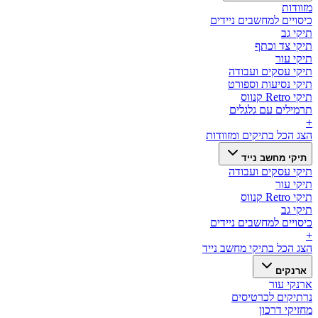
מזוודות
כיסויים למחשבים ניידים
תיקי גב
תיקי צד וכתף
תיקי עור
תיקי עסקים ועבודה
תיקי נסיעות וספורט
תיקי Retro קנווס
תרמילים עם גלגלים
+
הצג הכל ב
תיקים ומזוודות
תיקי מחשב נייד
תיקי עסקים ועבודה
תיקי עור
תיקי Retro קנווס
תיקי גב
כיסויים למחשבים ניידים
+
הצג הכל ב
תיקי מחשב נייד
ארנקים
ארנקי עור
נרתיקים לכרטיסים
מחזיקי דרכון