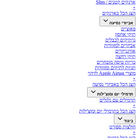
ארנקים קטנים / Slim
+
הצג הכל ב
ארנקים
אביזרי נסיעה
פאוצ'ים
תיקי אחסון
נרתיקים לכבלים
אביזרים למזוודות
אורגנייזרים
תיקי רחצה
כריות טיסה מובחרים
תגיות לתיקים ומזוודות
מוצרי Apple Airtag לזיהוי
+
הצג הכל ב
אביזרי נסיעה
תרמילי יום ומוצ'ילות
תרמילים עם גלגלים
+
הצג הכל ב
תרמילי יום ומוצ'ילות
ביגוד
חולצות ספורט
+
הצג הכל ב
ביגוד