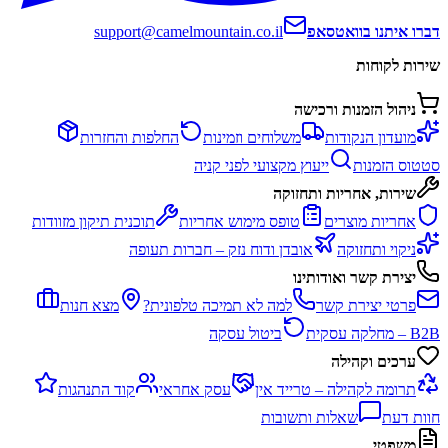
דברו איתנו בוואטסאפ
support@camelmountain.co.il
שירות לקוחות
ניהול הזמנות ורכישה
מועדון הנקודות
משלוחים וזמינות
החלפות והחזרות
סטטוס הזמנות
ייעוץ מקצועי לפני קניה
שירות, אחריות ותחזוקה
אחריות מוצרים
טופס מימוש אחריות
תוכנית תיקון מזוודות
ניקוי ותחזוקה
אובדן ודוח נזק – חברות תעופה
יצירת קשר ואודותינו
פרטי יצירת קשר
למה לא תמיכה טלפונית?
מצא חנות
B2B – מחלקה עסקית
ביטול עסקה
ערכים וקהילה
תרומה לקהילה – טרייד אין
עסק אחראי
קוד התנהגות
חוות דעת
שאלות ותשובות
משפטי