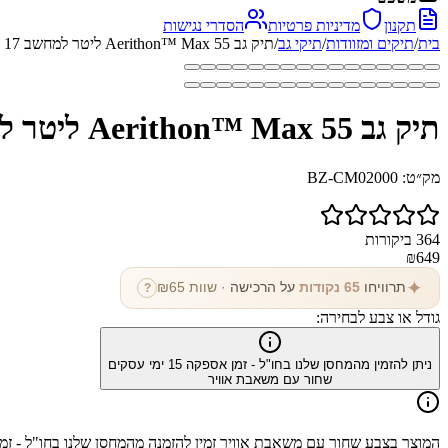
תקנון
מדיניות פרטיות
הסדרי נגישות
בית
/
תיקים ומזוודות
/
תיקי גב
/
תיק גב Aerithon™ Max 55 ליטר למחשב 17 אינץ'
תיק גב Aerithon™ Max 55 ליטר למחשב 17 אינץ'
מק״ט:
BZ-CM02000
364
ביקורות
₪
649
✦
תרוויחו
65
נקודות
על הרכישה
· שוות ₪
65
?
גודל או צבע לבחירה:
ניתן להזמין מהמחסן שלנו בחו"ל - זמן אספקה
15
ימי עסקים
שחור עם משאבת אוויר
המוצר בצבע
שחור עם משאבת אוויר
זמין להזמנה מהמחסן שלנו בחו"ל - ז