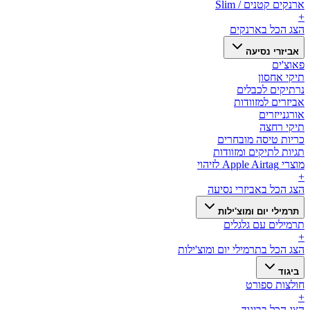
ארנקים קטנים / Slim
+
הצג הכל ב
ארנקים
אביזרי נסיעה
פאוצ'ים
תיקי אחסון
נרתיקים לכבלים
אביזרים למזוודות
אורגנייזרים
תיקי רחצה
כריות טיסה מובחרים
תגיות לתיקים ומזוודות
מוצרי Apple Airtag לזיהוי
+
הצג הכל ב
אביזרי נסיעה
תרמילי יום ומוצ'ילות
תרמילים עם גלגלים
+
הצג הכל ב
תרמילי יום ומוצ'ילות
ביגוד
חולצות ספורט
+
הצג הכל ב
ביגוד