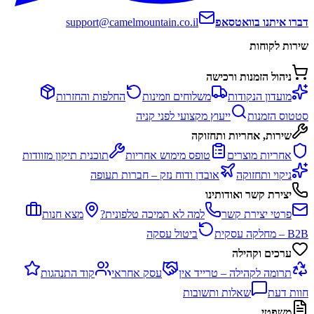
דברו איתנו בוואטסאפ
support@camelmountain.co.il
שירות לקוחות
ניהול הזמנות ורכישה
מועדון הנקודות
משלוחים וזמינות
החלפות והחזרות
סטטוס הזמנות
ייעוץ מקצועי לפני קניה
שירות, אחריות ותחזוקה
אחריות מוצרים
טופס מימוש אחריות
תוכנית תיקון מזוודות
ניקוי ותחזוקה
אובדן ודוח נזק – חברות תעופה
יצירת קשר ואודותינו
פרטי יצירת קשר
למה לא תמיכה טלפונית?
מצא חנות
B2B – מחלקה עסקית
ביטול עסקה
ערכים וקהילה
תרומה לקהילה – טרייד אין
עסק אחראי
קוד התנהגות
חוות דעת
שאלות ותשובות
משפטי