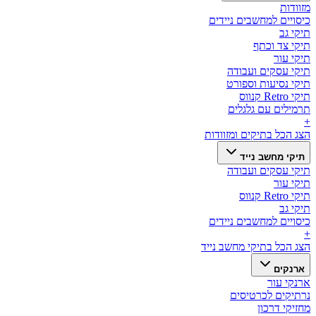
מזוודות
כיסויים למחשבים ניידים
תיקי גב
תיקי צד וכתף
תיקי עור
תיקי עסקים ועבודה
תיקי נסיעות וספורט
תיקי Retro קנווס
תרמילים עם גלגלים
+
הצג הכל ב
תיקים ומזוודות
תיקי מחשב נייד
תיקי עסקים ועבודה
תיקי עור
תיקי Retro קנווס
תיקי גב
כיסויים למחשבים ניידים
+
הצג הכל ב
תיקי מחשב נייד
ארנקים
ארנקי עור
נרתיקים לכרטיסים
מחזיקי דרכון