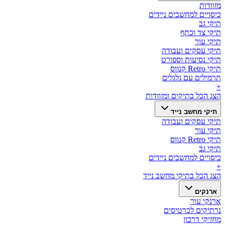
מזוודות
כיסויים למחשבים ניידים
תיקי גב
תיקי צד וכתף
תיקי עור
תיקי עסקים ועבודה
תיקי נסיעות וספורט
תיקי Retro קנווס
תרמילים עם גלגלים
+
הצג הכל ב
תיקים ומזוודות
תיקי מחשב נייד
תיקי עסקים ועבודה
תיקי עור
תיקי Retro קנווס
תיקי גב
כיסויים למחשבים ניידים
+
הצג הכל ב
תיקי מחשב נייד
ארנקים
ארנקי עור
נרתיקים לכרטיסים
מחזיקי דרכון