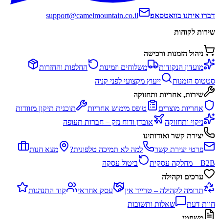
דברו איתנו בוואטסאפ
support@camelmountain.co.il
שירות לקוחות
ניהול הזמנות ורכישה
מועדון הנקודות
משלוחים וזמינות
החלפות והחזרות
סטטוס הזמנות
ייעוץ מקצועי לפני קניה
שירות, אחריות ותחזוקה
אחריות מוצרים
טופס מימוש אחריות
תוכנית תיקון מזוודות
ניקוי ותחזוקה
אובדן ודוח נזק – חברות תעופה
יצירת קשר ואודותינו
פרטי יצירת קשר
למה לא תמיכה טלפונית?
מצא חנות
B2B – מחלקה עסקית
ביטול עסקה
ערכים וקהילה
תרומה לקהילה – טרייד אין
עסק אחראי
קוד התנהגות
חוות דעת
שאלות ותשובות
משפטי