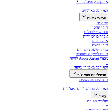
ארנקים קטנים / Slim
+
הצג הכל ב
ארנקים
אביזרי נסיעה
פאוצ'ים
תיקי אחסון
נרתיקים לכבלים
אביזרים למזוודות
אורגנייזרים
תיקי רחצה
כריות טיסה מובחרים
תגיות לתיקים ומזוודות
מוצרי Apple Airtag לזיהוי
+
הצג הכל ב
אביזרי נסיעה
תרמילי יום ומוצ'ילות
תרמילים עם גלגלים
+
הצג הכל ב
תרמילי יום ומוצ'ילות
ביגוד
חולצות ספורט
+
הצג הכל ב
ביגוד