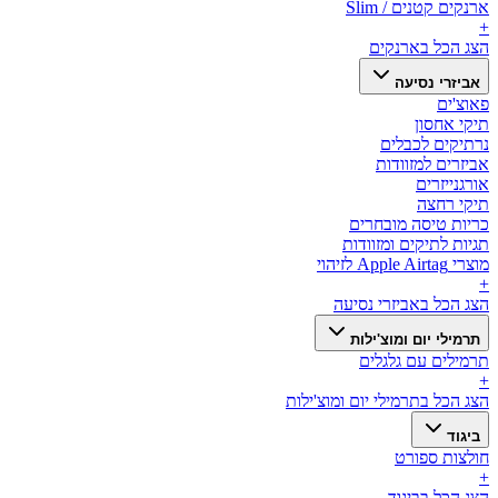
ארנקים קטנים / Slim
+
הצג הכל ב
ארנקים
אביזרי נסיעה
פאוצ'ים
תיקי אחסון
נרתיקים לכבלים
אביזרים למזוודות
אורגנייזרים
תיקי רחצה
כריות טיסה מובחרים
תגיות לתיקים ומזוודות
מוצרי Apple Airtag לזיהוי
+
הצג הכל ב
אביזרי נסיעה
תרמילי יום ומוצ'ילות
תרמילים עם גלגלים
+
הצג הכל ב
תרמילי יום ומוצ'ילות
ביגוד
חולצות ספורט
+
הצג הכל ב
ביגוד