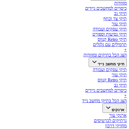
מזוודות
כיסויים למחשבים ניידים
תיקי גב
תיקי צד וכתף
תיקי עור
תיקי עסקים ועבודה
תיקי נסיעות וספורט
תיקי Retro קנווס
תרמילים עם גלגלים
+
הצג הכל ב
תיקים ומזוודות
תיקי מחשב נייד
תיקי עסקים ועבודה
תיקי עור
תיקי Retro קנווס
תיקי גב
כיסויים למחשבים ניידים
+
הצג הכל ב
תיקי מחשב נייד
ארנקים
ארנקי עור
נרתיקים לכרטיסים
מחזיקי דרכון