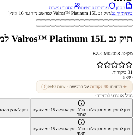
תקנון
מדיניות פרטיות
הסדרי נגישות
בית
/
תיקי גב
/
תיק גב Valros™ Platinum 15L למחשב נייד עד 16 אינץ'
תיק גב Valros™ Platinum 15L למחשב נייד עד 16 אינץ'
מק״ט:
BZ-CM02058
31
ביקורות
₪
399
✦
תרוויחו
40
נקודות
על הרכישה
· שוות ₪
40
?
גודל או צבע לבחירה:
ניתן להזמין מהמחסן שלנו בחו"ל - זמן אספקה
15
ימי עסקים
ניתן להזמין מהמח
שחור
ניתן להזמין מהמחסן שלנו בחו"ל - זמן אספקה
15
ימי עסקים
חאקי