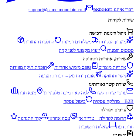
דברו איתנו בוואטסאפ
support@camelmountain.co.il
שירות לקוחות
ניהול הזמנות ורכישה
מועדון הנקודות
משלוחים וזמינות
החלפות והחזרות
סטטוס הזמנות
ייעוץ מקצועי לפני קניה
שירות, אחריות ותחזוקה
אחריות מוצרים
טופס מימוש אחריות
תוכנית תיקון מזוודות
ניקוי ותחזוקה
אובדן ודוח נזק – חברות תעופה
יצירת קשר ואודותינו
פרטי יצירת קשר
למה לא תמיכה טלפונית?
מצא חנות
B2B – מחלקה עסקית
ביטול עסקה
ערכים וקהילה
תרומה לקהילה – טרייד אין
עסק אחראי
קוד התנהגות
חוות דעת
שאלות ותשובות
משפטי