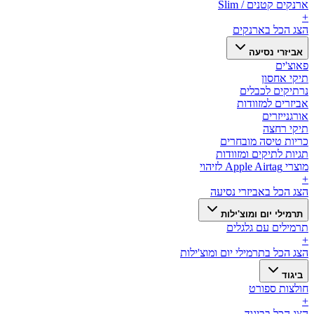
ארנקים קטנים / Slim
+
הצג הכל ב
ארנקים
אביזרי נסיעה
פאוצ'ים
תיקי אחסון
נרתיקים לכבלים
אביזרים למזוודות
אורגנייזרים
תיקי רחצה
כריות טיסה מובחרים
תגיות לתיקים ומזוודות
מוצרי Apple Airtag לזיהוי
+
הצג הכל ב
אביזרי נסיעה
תרמילי יום ומוצ'ילות
תרמילים עם גלגלים
+
הצג הכל ב
תרמילי יום ומוצ'ילות
ביגוד
חולצות ספורט
+
הצג הכל ב
ביגוד