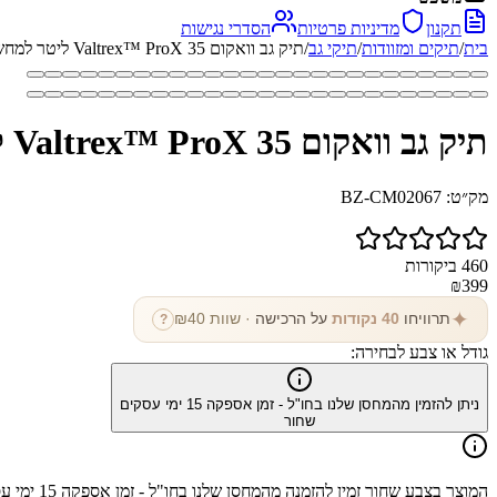
תקנון
מדיניות פרטיות
הסדרי נגישות
בית
/
תיקים ומזוודות
/
תיקי גב
/
תיק גב וואקום Valtrex™ ProX 35 ליטר למחשב 16 אינץ'
תיק גב וואקום Valtrex™ ProX 35 ליטר למחשב 16 אינץ'
מק״ט:
BZ-CM02067
460
ביקורות
₪
399
✦
תרוויחו
40
נקודות
על הרכישה
· שוות ₪
40
?
גודל או צבע לבחירה:
ניתן להזמין מהמחסן שלנו בחו"ל - זמן אספקה
15
ימי עסקים
שחור
המוצר בצבע
שחור
זמין להזמנה מהמחסן שלנו בחו"ל - זמן אספקה
15
ימי ע