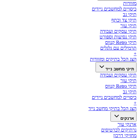
מזוודות
כיסויים למחשבים ניידים
תיקי גב
תיקי צד וכתף
תיקי עור
תיקי עסקים ועבודה
תיקי נסיעות וספורט
תיקי Retro קנווס
תרמילים עם גלגלים
+
הצג הכל ב
תיקים ומזוודות
תיקי מחשב נייד
תיקי עסקים ועבודה
תיקי עור
תיקי Retro קנווס
תיקי גב
כיסויים למחשבים ניידים
+
הצג הכל ב
תיקי מחשב נייד
ארנקים
ארנקי עור
נרתיקים לכרטיסים
מחזיקי דרכון