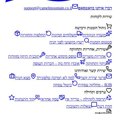
דברו איתנו בוואטסאפ
support@camelmountain.co.il
שירות לקוחות
ניהול הזמנות ורכישה
מועדון הנקודות
משלוחים וזמינות
החלפות והחזרות
סטטוס הזמנות
ייעוץ מקצועי לפני קניה
שירות, אחריות ותחזוקה
אחריות מוצרים
טופס מימוש אחריות
תוכנית תיקון מזוודות
ניקוי ותחזוקה
אובדן ודוח נזק – חברות תעופה
יצירת קשר ואודותינו
פרטי יצירת קשר
למה לא תמיכה טלפונית?
מצא חנות
B2B – מחלקה עסקית
ביטול עסקה
ערכים וקהילה
תרומה לקהילה – טרייד אין
עסק אחראי
קוד התנהגות
חוות דעת
שאלות ותשובות
משפטי