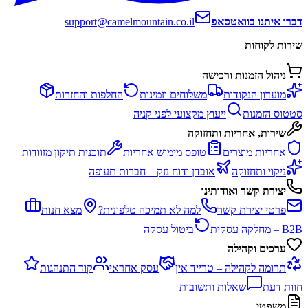
דברו איתנו בוואטסאפ
support@camelmountain.co.il
שירות לקוחות
ניהול הזמנות ורכישה
מועדון הנקודות
משלוחים וזמינות
החלפות והחזרות
סטטוס הזמנות
ייעוץ מקצועי לפני קניה
שירות, אחריות ותחזוקה
אחריות מוצרים
טופס מימוש אחריות
תוכנית תיקון מזוודות
ניקוי ותחזוקה
אובדן ודוח נזק – חברות תעופה
יצירת קשר ואודותינו
פרטי יצירת קשר
למה לא תמיכה טלפונית?
מצא חנות
B2B – מחלקה עסקית
ביטול עסקה
ערכים וקהילה
תרומה לקהילה – טרייד אין
עסק אחראי
קוד התנהגות
חוות דעת
שאלות ותשובות
משפטי