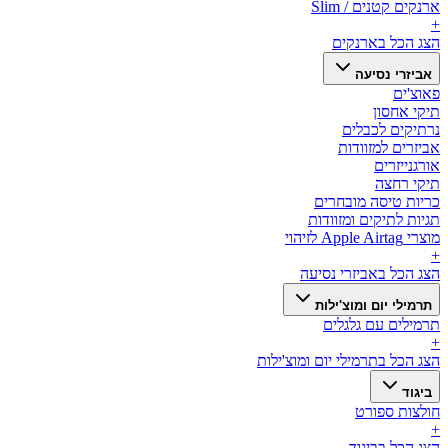
ארנקים קטנים / Slim
+
הצג הכל ב
ארנקים
אביזרי נסיעה
פאוצ'ים
תיקי אחסון
נרתיקים לכבלים
אביזרים למזוודות
אורגנייזרים
תיקי רחצה
כריות טיסה מובחרים
תגיות לתיקים ומזוודות
מוצרי Apple Airtag לזיהוי
+
הצג הכל ב
אביזרי נסיעה
תרמילי יום ומוצ'ילות
תרמילים עם גלגלים
+
הצג הכל ב
תרמילי יום ומוצ'ילות
ביגוד
חולצות ספורט
+
הצג הכל ב
ביגוד