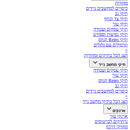
מזוודות
כיסויים למחשבים ניידים
תיקי גב
תיקי צד וכתף
תיקי עור
תיקי עסקים ועבודה
תיקי נסיעות וספורט
תיקי Retro קנווס
תרמילים עם גלגלים
+
הצג הכל ב
תיקים ומזוודות
תיקי מחשב נייד
תיקי עסקים ועבודה
תיקי עור
תיקי Retro קנווס
תיקי גב
כיסויים למחשבים ניידים
+
הצג הכל ב
תיקי מחשב נייד
ארנקים
ארנקי עור
נרתיקים לכרטיסים
מחזיקי דרכון