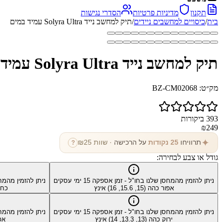
תקנון
מדיניות פרטיות
הסדרי נגישות
בית
/
כיסויים למחשבים ניידים
/
תיק למחשב נייד Solyra Ultra עמיד במים
תיק למחשב נייד Solyra Ultra עמיד במים
מק״ט:
BZ-CM02068
393
ביקורות
₪
249
✦
תרוויחו
25
נקודות
על הרכישה
· שוות ₪
25
?
גודל או צבע לבחירה:
ניתן להזמין מהמחסן שלנו בחו"ל - זמן אספקה
15
ימי עסקים
ניתן להזמין מהמח
אפור כהה (15, 15.6, 16) אינץ
כחול שמ
ניתן להזמין מהמחסן שלנו בחו"ל - זמן אספקה
15
ימי עסקים
ניתן להזמין מהמח
ירוק כהה (13, 13.3, 14) אינץ
אפור 