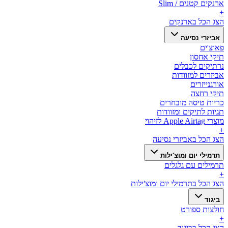
ארנקים קטנים / Slim
+
הצג הכל ב
ארנקים
אביזרי נסיעה
פאוצ'ים
תיקי אחסון
נרתיקים לכבלים
אביזרים למזוודות
אורגנייזרים
תיקי רחצה
כריות טיסה מובחרים
תגיות לתיקים ומזוודות
מוצרי Apple Airtag לזיהוי
+
הצג הכל ב
אביזרי נסיעה
תרמילי יום ומוצ'ילות
תרמילים עם גלגלים
+
הצג הכל ב
תרמילי יום ומוצ'ילות
ביגוד
חולצות ספורט
+
הצג הכל ב
ביגוד