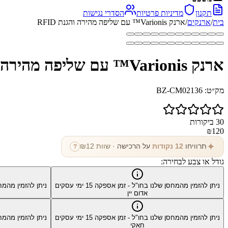
תקנון
מדיניות פרטיות
הסדרי נגישות
בית
/
ארנקים
/
ארנק Varionis™ עם שליפה מהירה והגנת RFID
ארנק Varionis™ עם שליפה מהירה והגנת RFID
מק״ט:
BZ-CM02136
30
ביקורות
₪
120
✦
תרוויחו
12
נקודות
על הרכישה
· שוות ₪
12
?
גודל או צבע לבחירה:
ניתן להזמין מהמחסן שלנו בחו"ל - זמן אספקה
15
ימי עסקים
ניתן להזמין מהמח
אדום יין
ניתן להזמין מהמחסן שלנו בחו"ל - זמן אספקה
15
ימי עסקים
ניתן להזמין מהמח
חאקי