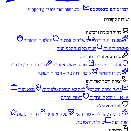
דברו איתנו בוואטסאפ
support@camelmountain.co.il
שירות לקוחות
ניהול הזמנות ורכישה
מועדון הנקודות
משלוחים וזמינות
החלפות והחזרות
סטטוס הזמנות
ייעוץ מקצועי לפני קניה
שירות, אחריות ותחזוקה
אחריות מוצרים
טופס מימוש אחריות
תוכנית תיקון מזוודות
ניקוי ותחזוקה
אובדן ודוח נזק – חברות תעופה
יצירת קשר ואודותינו
פרטי יצירת קשר
למה לא תמיכה טלפונית?
מצא חנות
B2B – מחלקה עסקית
ביטול עסקה
ערכים וקהילה
תרומה לקהילה – טרייד אין
עסק אחראי
קוד התנהגות
חוות דעת
שאלות ותשובות
משפטי