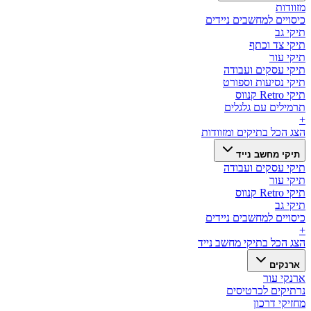
מזוודות
כיסויים למחשבים ניידים
תיקי גב
תיקי צד וכתף
תיקי עור
תיקי עסקים ועבודה
תיקי נסיעות וספורט
תיקי Retro קנווס
תרמילים עם גלגלים
+
הצג הכל ב
תיקים ומזוודות
תיקי מחשב נייד
תיקי עסקים ועבודה
תיקי עור
תיקי Retro קנווס
תיקי גב
כיסויים למחשבים ניידים
+
הצג הכל ב
תיקי מחשב נייד
ארנקים
ארנקי עור
נרתיקים לכרטיסים
מחזיקי דרכון