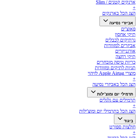
ארנקים קטנים / Slim
+
הצג הכל ב
ארנקים
אביזרי נסיעה
פאוצ'ים
תיקי אחסון
נרתיקים לכבלים
אביזרים למזוודות
אורגנייזרים
תיקי רחצה
כריות טיסה מובחרים
תגיות לתיקים ומזוודות
מוצרי Apple Airtag לזיהוי
+
הצג הכל ב
אביזרי נסיעה
תרמילי יום ומוצ'ילות
תרמילים עם גלגלים
+
הצג הכל ב
תרמילי יום ומוצ'ילות
ביגוד
חולצות ספורט
+
הצג הכל ב
ביגוד