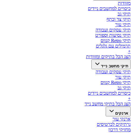
מזוודות
כיסויים למחשבים ניידים
תיקי גב
תיקי צד וכתף
תיקי עור
תיקי עסקים ועבודה
תיקי נסיעות וספורט
תיקי Retro קנווס
תרמילים עם גלגלים
+
הצג הכל ב
תיקים ומזוודות
תיקי מחשב נייד
תיקי עסקים ועבודה
תיקי עור
תיקי Retro קנווס
תיקי גב
כיסויים למחשבים ניידים
+
הצג הכל ב
תיקי מחשב נייד
ארנקים
ארנקי עור
נרתיקים לכרטיסים
מחזיקי דרכון