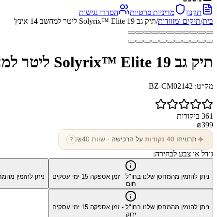
תקנון
מדיניות פרטיות
הסדרי נגישות
בית
/
תיקים ומזוודות
/
תיק גב Solyrix™ Elite 19 ליטר למחשב 14 אינץ'
תיק גב Solyrix™ Elite 19 ליטר למחשב 14 אינץ'
מק״ט:
BZ-CM02142
361
ביקורות
₪
399
✦
תרוויחו
40
נקודות
על הרכישה
· שוות ₪
40
?
גודל או צבע לבחירה:
ניתן להזמין מהמחסן שלנו בחו"ל - זמן אספקה
15
ימי עסקים
ניתן להזמין מהמח
חום
ניתן להזמין מהמחסן שלנו בחו"ל - זמן אספקה
15
ימי עסקים
ירוק