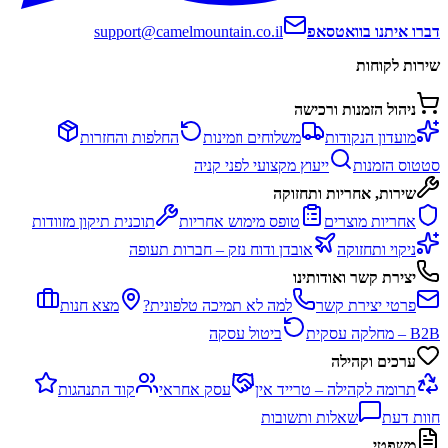
דברו איתנו בוואטסאפ
support@camelmountain.co.il
שירות לקוחות
ניהול הזמנות ורכישה
מועדון הנקודות
משלוחים וזמינות
החלפות והחזרות
סטטוס הזמנות
ייעוץ מקצועי לפני קניה
שירות, אחריות ותחזוקה
אחריות מוצרים
טופס מימוש אחריות
תוכנית תיקון מזוודות
ניקוי ותחזוקה
אובדן ודוח נזק – חברות תעופה
יצירת קשר ואודותינו
פרטי יצירת קשר
למה לא תמיכה טלפונית?
מצא חנות
B2B – מחלקה עסקית
ביטול עסקה
ערכים וקהילה
תרומה לקהילה – טרייד אין
עסק אחראי
קוד התנהגות
חוות דעת
שאלות ותשובות
משפטי