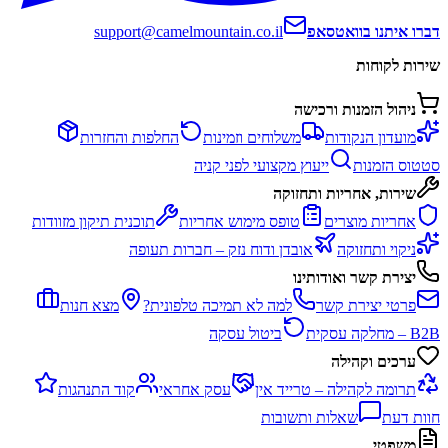
דברו איתנו בוואטסאפ
support@camelmountain.co.il
שירות לקוחות
ניהול הזמנות ורכישה
מועדון הנקודות
משלוחים וזמינות
החלפות והחזרות
סטטוס הזמנות
ייעוץ מקצועי לפני קניה
שירות, אחריות ותחזוקה
אחריות מוצרים
טופס מימוש אחריות
תוכנית תיקון מזוודות
ניקוי ותחזוקה
אובדן ודוח נזק – חברות תעופה
יצירת קשר ואודותינו
פרטי יצירת קשר
למה לא תמיכה טלפונית?
מצא חנות
B2B – מחלקה עסקית
ביטול עסקה
ערכים וקהילה
תרומה לקהילה – טרייד אין
עסק אחראי
קוד התנהגות
חוות דעת
שאלות ותשובות
משפטי