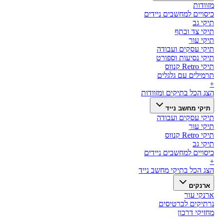
מזוודות
כיסויים למחשבים ניידים
תיקי גב
תיקי צד וכתף
תיקי עור
תיקי עסקים ועבודה
תיקי נסיעות וספורט
תיקי Retro קנווס
תרמילים עם גלגלים
+
הצג הכל ב
תיקים ומזוודות
תיקי מחשב נייד
תיקי עסקים ועבודה
תיקי עור
תיקי Retro קנווס
תיקי גב
כיסויים למחשבים ניידים
+
הצג הכל ב
תיקי מחשב נייד
ארנקים
ארנקי עור
נרתיקים לכרטיסים
מחזיקי דרכון