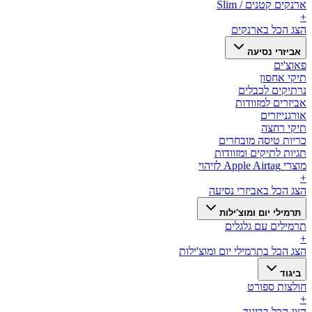
ארנקים קטנים / Slim
+
הצג הכל ב
ארנקים
אביזרי נסיעה
פאוצ'ים
תיקי אחסון
נרתיקים לכבלים
אביזרים למזוודות
אורגנייזרים
תיקי רחצה
כריות טיסה מובחרים
תגיות לתיקים ומזוודות
מוצרי Apple Airtag לזיהוי
+
הצג הכל ב
אביזרי נסיעה
תרמילי יום ומוצ'ילות
תרמילים עם גלגלים
+
הצג הכל ב
תרמילי יום ומוצ'ילות
ביגוד
חולצות ספורט
+
הצג הכל ב
ביגוד