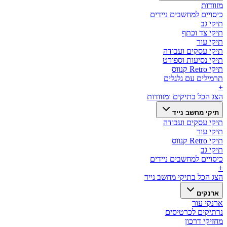
מזוודות
כיסויים למחשבים ניידים
תיקי גב
תיקי צד וכתף
תיקי עור
תיקי עסקים ועבודה
תיקי נסיעות וספורט
תיקי Retro קנווס
תרמילים עם גלגלים
+
הצג הכל ב
תיקים ומזוודות
תיקי מחשב נייד
תיקי עסקים ועבודה
תיקי עור
תיקי Retro קנווס
תיקי גב
כיסויים למחשבים ניידים
+
הצג הכל ב
תיקי מחשב נייד
ארנקים
ארנקי עור
נרתיקים לכרטיסים
מחזיקי דרכון