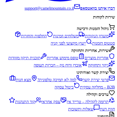
דברו איתנו בוואטסאפ
support@camelmountain.co.il
שירות לקוחות
ניהול הזמנות ורכישה
מועדון הנקודות
משלוחים וזמינות
החלפות והחזרות
סטטוס הזמנות
ייעוץ מקצועי לפני קניה
שירות, אחריות ותחזוקה
אחריות מוצרים
טופס מימוש אחריות
תוכנית תיקון מזוודות
ניקוי ותחזוקה
אובדן ודוח נזק – חברות תעופה
יצירת קשר ואודותינו
פרטי יצירת קשר
למה לא תמיכה טלפונית?
מצא חנות
B2B – מחלקה עסקית
ביטול עסקה
ערכים וקהילה
תרומה לקהילה – טרייד אין
עסק אחראי
קוד התנהגות
חוות דעת
שאלות ותשובות
משפטי