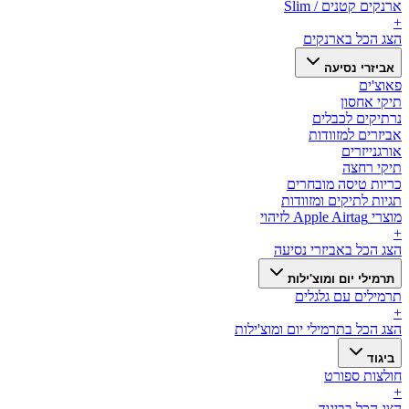
ארנקים קטנים / Slim
+
הצג הכל ב
ארנקים
אביזרי נסיעה
פאוצ'ים
תיקי אחסון
נרתיקים לכבלים
אביזרים למזוודות
אורגנייזרים
תיקי רחצה
כריות טיסה מובחרים
תגיות לתיקים ומזוודות
מוצרי Apple Airtag לזיהוי
+
הצג הכל ב
אביזרי נסיעה
תרמילי יום ומוצ'ילות
תרמילים עם גלגלים
+
הצג הכל ב
תרמילי יום ומוצ'ילות
ביגוד
חולצות ספורט
+
הצג הכל ב
ביגוד