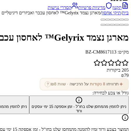
תקנון
מדיניות פרטיות
הסדרי נגישות
בית
/
תיקי אחסון
/
מארגן נצמד Gelyrix™ לאחסון עכבר ואביזרים דיגיטליים
מארגן נצמד Gelyrix™ לאחסון עכבר ואביזרים דיגיטליים
מק״ט:
BZ-CM8617113
205
ביקורות
₪
79
✦
תרוויחו
8
נקודות
על הרכישה
· שוות ₪
8
?
גודל או צבע לבחירה:
ניתן להזמין מהמחסן שלנו בחו"ל - זמן אספקה
15
ימי עסקים
ניתן להזמין מהמח
ורוד
המוצר בצבע
ורוד
זמין להזמנה מהמחסן שלנו בחו"ל - זמן אספקה
15
ימי עס