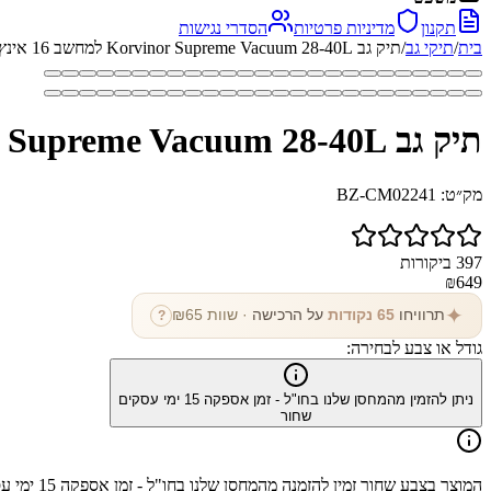
תקנון
מדיניות פרטיות
הסדרי נגישות
בית
/
תיקי גב
/
תיק גב Korvinor Supreme Vacuum 28-40L למחשב 16 אינץ' מתרחב
תיק גב Korvinor Supreme Vacuum 28-40L למחשב 16 אינץ' מתרחב
מק״ט:
BZ-CM02241
397
ביקורות
₪
649
✦
תרוויחו
65
נקודות
על הרכישה
· שוות ₪
65
?
גודל או צבע לבחירה:
ניתן להזמין מהמחסן שלנו בחו"ל - זמן אספקה
15
ימי עסקים
שחור
המוצר בצבע
שחור
זמין להזמנה מהמחסן שלנו בחו"ל - זמן אספקה
15
ימי ע