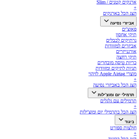
ארנקים קטנים / Slim
+
הצג הכל ב
ארנקים
אביזרי נסיעה
פאוצ'ים
תיקי אחסון
נרתיקים לכבלים
אביזרים למזוודות
אורגנייזרים
תיקי רחצה
כריות טיסה מובחרים
תגיות לתיקים ומזוודות
מוצרי Apple Airtag לזיהוי
+
הצג הכל ב
אביזרי נסיעה
תרמילי יום ומוצ'ילות
תרמילים עם גלגלים
+
הצג הכל ב
תרמילי יום ומוצ'ילות
ביגוד
חולצות ספורט
+
הצג הכל ב
ביגוד