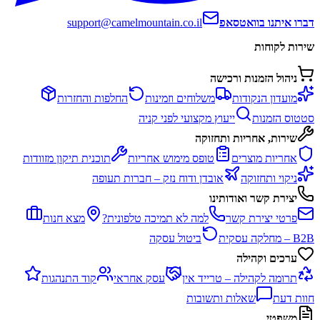
דברו איתנו בוואטסאפ
support@camelmountain.co.il
שירות לקוחות
ניהול הזמנות ורכישה
מועדון הנקודות
משלוחים וזמינות
החלפות והחזרות
סטטוס הזמנות
ייעוץ מקצועי לפני קניה
שירות, אחריות ותחזוקה
אחריות מוצרים
טופס מימוש אחריות
תוכנית תיקון מזוודות
ניקוי ותחזוקה
אובדן ודוח נזק – חברות תעופה
יצירת קשר ואודותינו
פרטי יצירת קשר
למה לא תמיכה טלפונית?
מצא חנות
B2B – מחלקה עסקית
ביטול עסקה
ערכים וקהילה
תרומה לקהילה – טרייד אין
עסק אחראי
קוד התנהגות
חוות דעת
שאלות ותשובות
משפטי