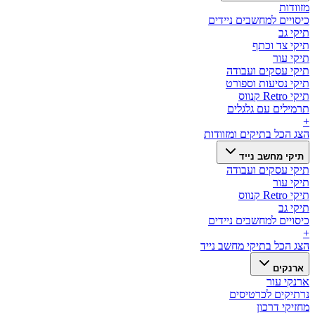
מזוודות
כיסויים למחשבים ניידים
תיקי גב
תיקי צד וכתף
תיקי עור
תיקי עסקים ועבודה
תיקי נסיעות וספורט
תיקי Retro קנווס
תרמילים עם גלגלים
+
הצג הכל ב
תיקים ומזוודות
תיקי מחשב נייד
תיקי עסקים ועבודה
תיקי עור
תיקי Retro קנווס
תיקי גב
כיסויים למחשבים ניידים
+
הצג הכל ב
תיקי מחשב נייד
ארנקים
ארנקי עור
נרתיקים לכרטיסים
מחזיקי דרכון