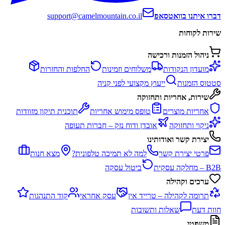
דברו איתנו בוואטסאפ
support@camelmountain.co.il
שירות לקוחות
ניהול הזמנות ורכישה
מועדון הנקודות
משלוחים וזמינות
החלפות והחזרות
סטטוס הזמנות
ייעוץ מקצועי לפני קניה
שירות, אחריות ותחזוקה
אחריות מוצרים
טופס מימוש אחריות
תוכנית תיקון מזוודות
ניקוי ותחזוקה
אובדן ודוח נזק – חברות תעופה
יצירת קשר ואודותינו
פרטי יצירת קשר
למה לא תמיכה טלפונית?
מצא חנות
B2B – מחלקה עסקית
ביטול עסקה
ערכים וקהילה
תרומה לקהילה – טרייד אין
עסק אחראי
קוד התנהגות
חוות דעת
שאלות ותשובות
משפטי