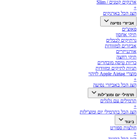
ארנקים קטנים / Slim
+
הצג הכל ב
ארנקים
אביזרי נסיעה
פאוצ'ים
תיקי אחסון
נרתיקים לכבלים
אביזרים למזוודות
אורגנייזרים
תיקי רחצה
כריות טיסה מובחרים
תגיות לתיקים ומזוודות
מוצרי Apple Airtag לזיהוי
+
הצג הכל ב
אביזרי נסיעה
תרמילי יום ומוצ'ילות
תרמילים עם גלגלים
+
הצג הכל ב
תרמילי יום ומוצ'ילות
ביגוד
חולצות ספורט
+
הצג הכל ב
ביגוד