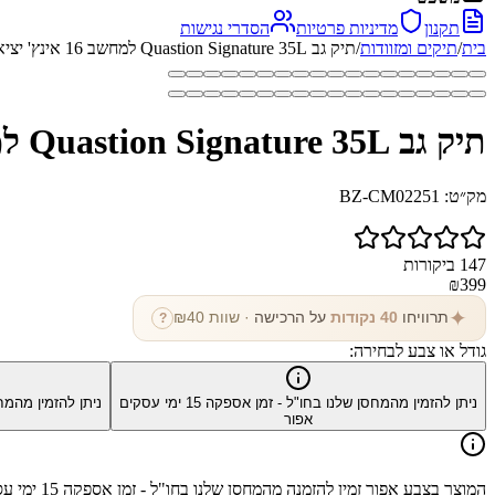
תקנון
מדיניות פרטיות
הסדרי נגישות
בית
/
תיקים ומזוודות
/
תיק גב Quastion Signature 35L למחשב 16 אינץ' יציאת USB מבית כאמל מאונטין
תיק גב Quastion Signature 35L למחשב 16 אינץ' יציאת USB מבית כאמל מאונטין
מק״ט:
BZ-CM02251
147
ביקורות
₪
399
✦
תרוויחו
40
נקודות
על הרכישה
· שוות ₪
40
?
גודל או צבע לבחירה:
ניתן להזמין מהמחסן שלנו בחו"ל - זמן אספקה
15
ימי עסקים
ניתן להזמין מהמח
אפור
המוצר בצבע
אפור
זמין להזמנה מהמחסן שלנו בחו"ל - זמן אספקה
15
ימי עס