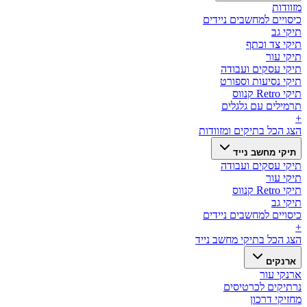
מזוודות
כיסויים למחשבים ניידים
תיקי גב
תיקי צד וכתף
תיקי עור
תיקי עסקים ועבודה
תיקי נסיעות וספורט
תיקי Retro קנווס
תרמילים עם גלגלים
+
הצג הכל ב
תיקים ומזוודות
תיקי מחשב נייד
תיקי עסקים ועבודה
תיקי עור
תיקי Retro קנווס
תיקי גב
כיסויים למחשבים ניידים
+
הצג הכל ב
תיקי מחשב נייד
ארנקים
ארנקי עור
נרתיקים לכרטיסים
מחזיקי דרכון