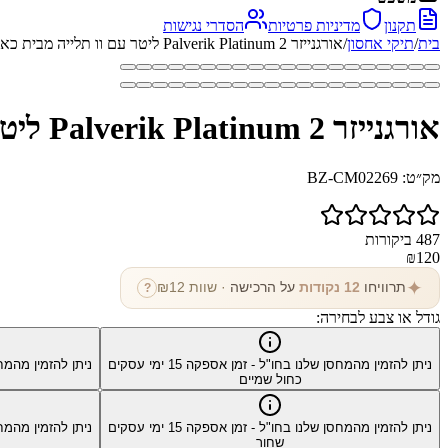
תקנון
מדיניות פרטיות
הסדרי נגישות
בית
/
תיקי אחסון
/
אורגנייזר Palverik Platinum 2 ליטר עם וו תלייה מבית כאמל מאונטיין
אורגנייזר Palverik Platinum 2 ליטר עם וו תלייה מבית כאמל מאונטיין
מק״ט:
BZ-CM02269
487
ביקורות
₪
120
✦
תרוויחו
12
נקודות
על הרכישה
· שוות ₪
12
?
גודל או צבע לבחירה:
ניתן להזמין מהמחסן שלנו בחו"ל - זמן אספקה
15
ימי עסקים
ניתן להזמין מהמח
כחול שמיים
ניתן להזמין מהמחסן שלנו בחו"ל - זמן אספקה
15
ימי עסקים
ניתן להזמין מהמח
שחור