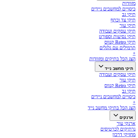
מזוודות
כיסויים למחשבים ניידים
תיקי גב
תיקי צד וכתף
תיקי עור
תיקי עסקים ועבודה
תיקי נסיעות וספורט
תיקי Retro קנווס
תרמילים עם גלגלים
+
הצג הכל ב
תיקים ומזוודות
תיקי מחשב נייד
תיקי עסקים ועבודה
תיקי עור
תיקי Retro קנווס
תיקי גב
כיסויים למחשבים ניידים
+
הצג הכל ב
תיקי מחשב נייד
ארנקים
ארנקי עור
נרתיקים לכרטיסים
מחזיקי דרכון