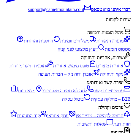
דברו איתנו בוואטסאפ
support@camelmountain.co.il
שירות לקוחות
ניהול הזמנות ורכישה
מועדון הנקודות
משלוחים וזמינות
החלפות והחזרות
סטטוס הזמנות
ייעוץ מקצועי לפני קניה
שירות, אחריות ותחזוקה
אחריות מוצרים
טופס מימוש אחריות
תוכנית תיקון מזוודות
ניקוי ותחזוקה
אובדן ודוח נזק – חברות תעופה
יצירת קשר ואודותינו
פרטי יצירת קשר
למה לא תמיכה טלפונית?
מצא חנות
B2B – מחלקה עסקית
ביטול עסקה
ערכים וקהילה
תרומה לקהילה – טרייד אין
עסק אחראי
קוד התנהגות
חוות דעת
שאלות ותשובות
משפטי