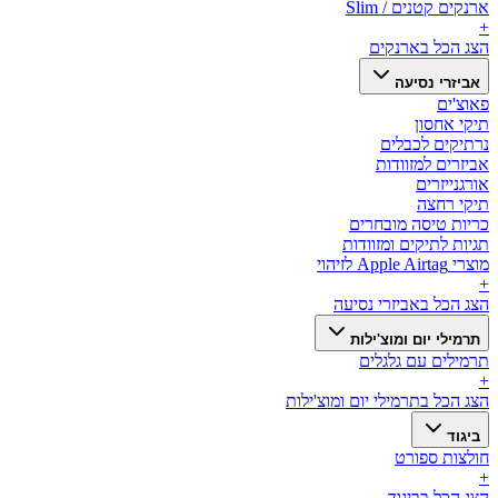
ארנקים קטנים / Slim
+
הצג הכל ב
ארנקים
אביזרי נסיעה
פאוצ'ים
תיקי אחסון
נרתיקים לכבלים
אביזרים למזוודות
אורגנייזרים
תיקי רחצה
כריות טיסה מובחרים
תגיות לתיקים ומזוודות
מוצרי Apple Airtag לזיהוי
+
הצג הכל ב
אביזרי נסיעה
תרמילי יום ומוצ'ילות
תרמילים עם גלגלים
+
הצג הכל ב
תרמילי יום ומוצ'ילות
ביגוד
חולצות ספורט
+
הצג הכל ב
ביגוד