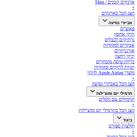
ארנקים קטנים / Slim
+
הצג הכל ב
ארנקים
אביזרי נסיעה
פאוצ'ים
תיקי אחסון
נרתיקים לכבלים
אביזרים למזוודות
אורגנייזרים
תיקי רחצה
כריות טיסה מובחרים
תגיות לתיקים ומזוודות
מוצרי Apple Airtag לזיהוי
+
הצג הכל ב
אביזרי נסיעה
תרמילי יום ומוצ'ילות
תרמילים עם גלגלים
+
הצג הכל ב
תרמילי יום ומוצ'ילות
ביגוד
חולצות ספורט
+
הצג הכל ב
ביגוד