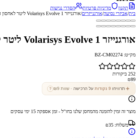
תקנון
מדיניות פרטיות
הסדרי נגישות
בית
/
אביזרי נסיעה
/
אורגנייזרים
/
אורגנייזר Volarisys Evolve 1 ליטר לאחסון דיגיטלי חכם
אורגנייזר Volarisys Evolve 1 ליטר לאחסון דיגיטלי חכם
מק״ט:
BZ-CM02274
252
ביקורות
₪
89
✦
תרוויחו
9
נקודות
על הרכישה
· שוות ₪
9
?
מוצר זה זמין להזמנה מהמחסן שלנו בחו"ל - זמן אספקה
15
ימי עסקים
משלוח:
₪35