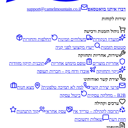
דברו איתנו בוואטסאפ
support@camelmountain.co.il
שירות לקוחות
ניהול הזמנות ורכישה
מועדון הנקודות
משלוחים וזמינות
החלפות והחזרות
סטטוס הזמנות
ייעוץ מקצועי לפני קניה
שירות, אחריות ותחזוקה
אחריות מוצרים
טופס מימוש אחריות
תוכנית תיקון מזוודות
ניקוי ותחזוקה
אובדן ודוח נזק – חברות תעופה
יצירת קשר ואודותינו
פרטי יצירת קשר
למה לא תמיכה טלפונית?
מצא חנות
B2B – מחלקה עסקית
ביטול עסקה
ערכים וקהילה
תרומה לקהילה – טרייד אין
עסק אחראי
קוד התנהגות
חוות דעת
שאלות ותשובות
משפטי