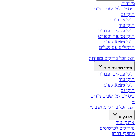
מזוודות
כיסויים למחשבים ניידים
תיקי גב
תיקי צד וכתף
תיקי עור
תיקי עסקים ועבודה
תיקי נסיעות וספורט
תיקי Retro קנווס
תרמילים עם גלגלים
+
הצג הכל ב
תיקים ומזוודות
תיקי מחשב נייד
תיקי עסקים ועבודה
תיקי עור
תיקי Retro קנווס
תיקי גב
כיסויים למחשבים ניידים
+
הצג הכל ב
תיקי מחשב נייד
ארנקים
ארנקי עור
נרתיקים לכרטיסים
מחזיקי דרכון