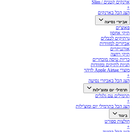
ארנקים קטנים / Slim
+
הצג הכל ב
ארנקים
אביזרי נסיעה
פאוצ'ים
תיקי אחסון
נרתיקים לכבלים
אביזרים למזוודות
אורגנייזרים
תיקי רחצה
כריות טיסה מובחרים
תגיות לתיקים ומזוודות
מוצרי Apple Airtag לזיהוי
+
הצג הכל ב
אביזרי נסיעה
תרמילי יום ומוצ'ילות
תרמילים עם גלגלים
+
הצג הכל ב
תרמילי יום ומוצ'ילות
ביגוד
חולצות ספורט
+
הצג הכל ב
ביגוד