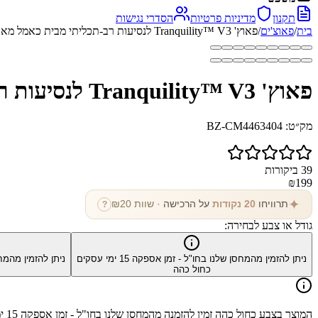
תקנון
מדיניות פרטיות
הסדרי נגישות
בית
/
פאוצ'ים
/
פאוץ' Tranquility™ V3 לנסיעות רב-תכליתי מבית כאמל מאונטיין
פאוץ' Tranquility™ V3 לנסיעות רב-תכליתי מבית כאמל מאונטיין
מק״ט:
BZ-CM4463404
39
ביקורות
₪
199
✦
תרוויחו
20
נקודות
על הרכישה
· שוות ₪
20
?
גודל או צבע לבחירה:
ניתן להזמין מהמחסן שלנו בחו"ל - זמן אספקה
15
ימי עסקים
ניתן להזמין מהמח
כחול כהה
המוצר בצבע
כחול כהה
זמין להזמנה מהמחסן שלנו בחו"ל - זמן אספקה
15
ימ