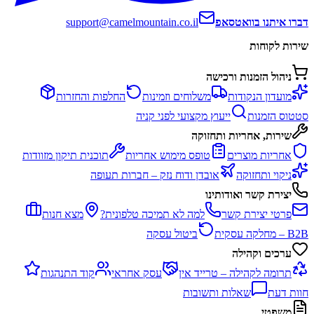
דברו איתנו בוואטסאפ
support@camelmountain.co.il
שירות לקוחות
ניהול הזמנות ורכישה
מועדון הנקודות
משלוחים וזמינות
החלפות והחזרות
סטטוס הזמנות
ייעוץ מקצועי לפני קניה
שירות, אחריות ותחזוקה
אחריות מוצרים
טופס מימוש אחריות
תוכנית תיקון מזוודות
ניקוי ותחזוקה
אובדן ודוח נזק – חברות תעופה
יצירת קשר ואודותינו
פרטי יצירת קשר
למה לא תמיכה טלפונית?
מצא חנות
B2B – מחלקה עסקית
ביטול עסקה
ערכים וקהילה
תרומה לקהילה – טרייד אין
עסק אחראי
קוד התנהגות
חוות דעת
שאלות ותשובות
משפטי