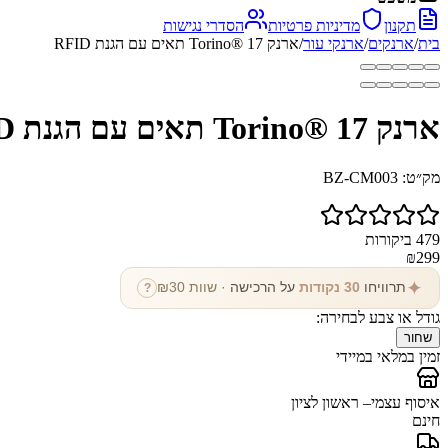
תקנון
מדיניות פרטיות
הסדרי נגישות
בית
/
ארנקים
/
ארנקי עור
/
ארנק Torino® 17 תאים עם הגנת RFID
ארנק Torino® 17 תאים עם הגנת RFID
מק״ט:
BZ-CM003
479
ביקורות
₪
299
✦
תרוויחו
30
נקודות
על הרכישה
· שוות ₪
30
?
גודל או צבע לבחירה:
שחור
זמין במלאי במיידי
איסוף עצמי
– ראשון לציון
חינם