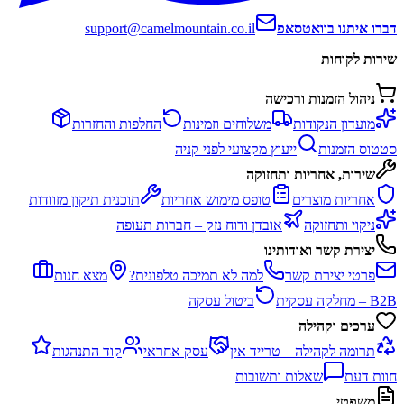
דברו איתנו בוואטסאפ
support@camelmountain.co.il
שירות לקוחות
ניהול הזמנות ורכישה
מועדון הנקודות
משלוחים וזמינות
החלפות והחזרות
סטטוס הזמנות
ייעוץ מקצועי לפני קניה
שירות, אחריות ותחזוקה
אחריות מוצרים
טופס מימוש אחריות
תוכנית תיקון מזוודות
ניקוי ותחזוקה
אובדן ודוח נזק – חברות תעופה
יצירת קשר ואודותינו
פרטי יצירת קשר
למה לא תמיכה טלפונית?
מצא חנות
B2B – מחלקה עסקית
ביטול עסקה
ערכים וקהילה
תרומה לקהילה – טרייד אין
עסק אחראי
קוד התנהגות
חוות דעת
שאלות ותשובות
משפטי