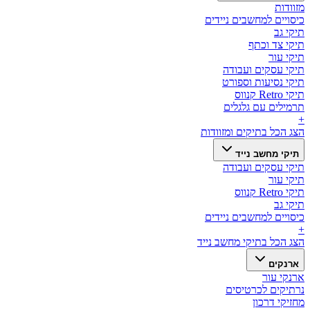
מזוודות
כיסויים למחשבים ניידים
תיקי גב
תיקי צד וכתף
תיקי עור
תיקי עסקים ועבודה
תיקי נסיעות וספורט
תיקי Retro קנווס
תרמילים עם גלגלים
+
הצג הכל ב
תיקים ומזוודות
תיקי מחשב נייד
תיקי עסקים ועבודה
תיקי עור
תיקי Retro קנווס
תיקי גב
כיסויים למחשבים ניידים
+
הצג הכל ב
תיקי מחשב נייד
ארנקים
ארנקי עור
נרתיקים לכרטיסים
מחזיקי דרכון