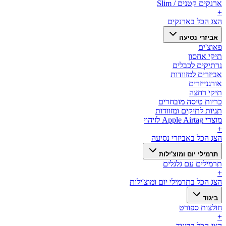
ארנקים קטנים / Slim
+
הצג הכל ב
ארנקים
אביזרי נסיעה
פאוצ'ים
תיקי אחסון
נרתיקים לכבלים
אביזרים למזוודות
אורגנייזרים
תיקי רחצה
כריות טיסה מובחרים
תגיות לתיקים ומזוודות
מוצרי Apple Airtag לזיהוי
+
הצג הכל ב
אביזרי נסיעה
תרמילי יום ומוצ'ילות
תרמילים עם גלגלים
+
הצג הכל ב
תרמילי יום ומוצ'ילות
ביגוד
חולצות ספורט
+
הצג הכל ב
ביגוד