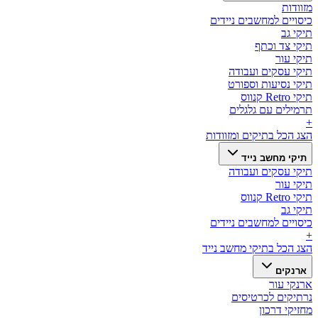
מזוודות
כיסויים למחשבים ניידים
תיקי גב
תיקי צד וכתף
תיקי עור
תיקי עסקים ועבודה
תיקי נסיעות וספורט
תיקי Retro קנווס
תרמילים עם גלגלים
+
הצג הכל ב
תיקים ומזוודות
תיקי מחשב נייד
תיקי עסקים ועבודה
תיקי עור
תיקי Retro קנווס
תיקי גב
כיסויים למחשבים ניידים
+
הצג הכל ב
תיקי מחשב נייד
ארנקים
ארנקי עור
נרתיקים לכרטיסים
מחזיקי דרכון