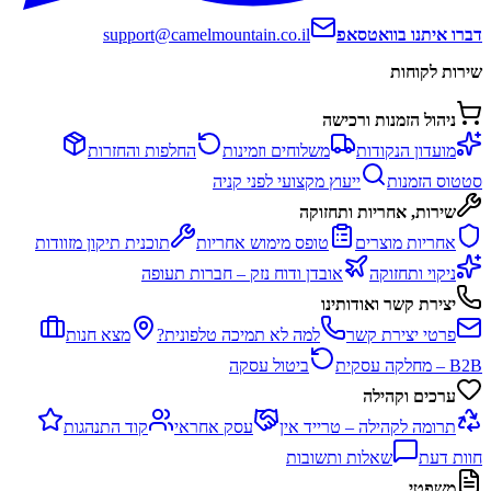
דברו איתנו בוואטסאפ
support@camelmountain.co.il
שירות לקוחות
ניהול הזמנות ורכישה
מועדון הנקודות
משלוחים וזמינות
החלפות והחזרות
סטטוס הזמנות
ייעוץ מקצועי לפני קניה
שירות, אחריות ותחזוקה
אחריות מוצרים
טופס מימוש אחריות
תוכנית תיקון מזוודות
ניקוי ותחזוקה
אובדן ודוח נזק – חברות תעופה
יצירת קשר ואודותינו
פרטי יצירת קשר
למה לא תמיכה טלפונית?
מצא חנות
B2B – מחלקה עסקית
ביטול עסקה
ערכים וקהילה
תרומה לקהילה – טרייד אין
עסק אחראי
קוד התנהגות
חוות דעת
שאלות ותשובות
משפטי