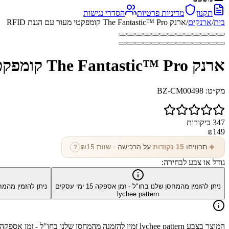
תקנון
מדיניות פרטיות
הסדרי נגישות
בית
/
ארנקים
/
ארנק The Fantastic™ Pro קומפקטי מעור עם הגנת RFID
ארנק The Fantastic™ Pro קומפקטי מעור עם הגנת RFID
מק״ט:
BZ-CM00498
347
ביקורות
₪
149
✦
תרוויחו
15
נקודות
על הרכישה
· שוות ₪
15
?
גודל או צבע לבחירה:
ניתן להזמין מהמחסן שלנו בחו"ל - זמן אספקה
15
ימי עסקים
ניתן להזמין מהמח
lychee pattern
המוצר בצבע
lychee pattern
זמין להזמנה מהמחסן שלנו בחו"ל - זמן אספקה