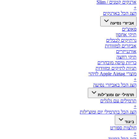
ארנקים קטנים / Slim
+
הצג הכל ב
ארנקים
אביזרי נסיעה
פאוצ'ים
תיקי אחסון
נרתיקים לכבלים
אביזרים למזוודות
אורגנייזרים
תיקי רחצה
כריות טיסה מובחרים
תגיות לתיקים ומזוודות
מוצרי Apple Airtag לזיהוי
+
הצג הכל ב
אביזרי נסיעה
תרמילי יום ומוצ'ילות
תרמילים עם גלגלים
+
הצג הכל ב
תרמילי יום ומוצ'ילות
ביגוד
חולצות ספורט
+
הצג הכל ב
ביגוד