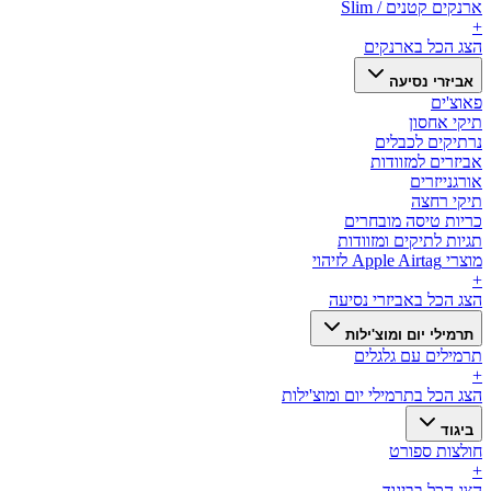
ארנקים קטנים / Slim
+
הצג הכל ב
ארנקים
אביזרי נסיעה
פאוצ'ים
תיקי אחסון
נרתיקים לכבלים
אביזרים למזוודות
אורגנייזרים
תיקי רחצה
כריות טיסה מובחרים
תגיות לתיקים ומזוודות
מוצרי Apple Airtag לזיהוי
+
הצג הכל ב
אביזרי נסיעה
תרמילי יום ומוצ'ילות
תרמילים עם גלגלים
+
הצג הכל ב
תרמילי יום ומוצ'ילות
ביגוד
חולצות ספורט
+
הצג הכל ב
ביגוד