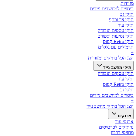
מזוודות
כיסויים למחשבים ניידים
תיקי גב
תיקי צד וכתף
תיקי עור
תיקי עסקים ועבודה
תיקי נסיעות וספורט
תיקי Retro קנווס
תרמילים עם גלגלים
+
הצג הכל ב
תיקים ומזוודות
תיקי מחשב נייד
תיקי עסקים ועבודה
תיקי עור
תיקי Retro קנווס
תיקי גב
כיסויים למחשבים ניידים
+
הצג הכל ב
תיקי מחשב נייד
ארנקים
ארנקי עור
נרתיקים לכרטיסים
מחזיקי דרכון