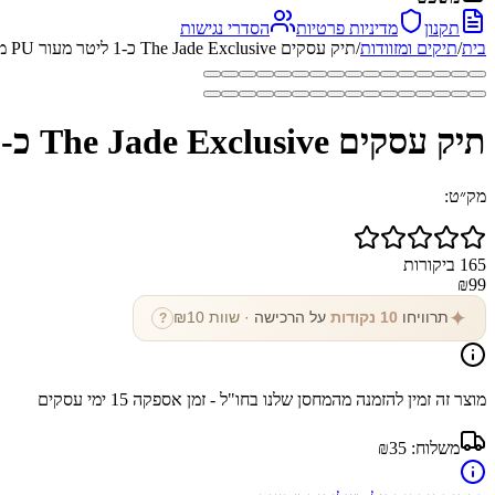
תקנון
מדיניות פרטיות
הסדרי נגישות
בית
/
תיקים ומזוודות
/
תיק עסקים The Jade Exclusive כ-1 ליטר מעור PU מבית כאמל מאונטין
תיק עסקים The Jade Exclusive כ-1 ליטר מעור PU מבית כאמל מאונטין
מק״ט:
165
ביקורות
₪
99
✦
תרוויחו
10
נקודות
על הרכישה
· שוות ₪
10
?
מוצר זה זמין להזמנה מהמחסן שלנו בחו"ל - זמן אספקה
15
ימי עסקים
משלוח:
₪35