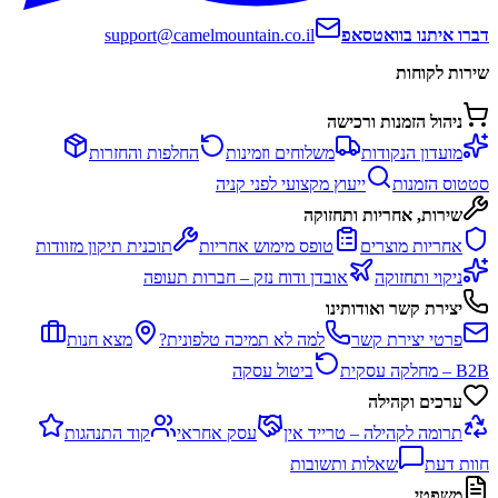
דברו איתנו בוואטסאפ
support@camelmountain.co.il
שירות לקוחות
ניהול הזמנות ורכישה
מועדון הנקודות
משלוחים וזמינות
החלפות והחזרות
סטטוס הזמנות
ייעוץ מקצועי לפני קניה
שירות, אחריות ותחזוקה
אחריות מוצרים
טופס מימוש אחריות
תוכנית תיקון מזוודות
ניקוי ותחזוקה
אובדן ודוח נזק – חברות תעופה
יצירת קשר ואודותינו
פרטי יצירת קשר
למה לא תמיכה טלפונית?
מצא חנות
B2B – מחלקה עסקית
ביטול עסקה
ערכים וקהילה
תרומה לקהילה – טרייד אין
עסק אחראי
קוד התנהגות
חוות דעת
שאלות ותשובות
משפטי