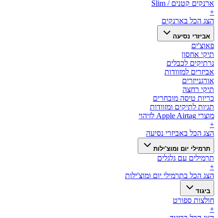
ארנקים קטנים / Slim
+
הצג הכל ב
ארנקים
אביזרי נסיעה
פאוצ'ים
תיקי אחסון
נרתיקים לכבלים
אביזרים למזוודות
אורגנייזרים
תיקי רחצה
כריות טיסה מובחרים
תגיות לתיקים ומזוודות
מוצרי Apple Airtag לזיהוי
+
הצג הכל ב
אביזרי נסיעה
תרמילי יום ומוצ'ילות
תרמילים עם גלגלים
+
הצג הכל ב
תרמילי יום ומוצ'ילות
ביגוד
חולצות ספורט
+
הצג הכל ב
ביגוד