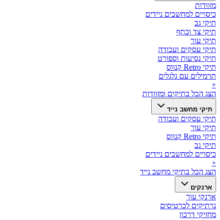
מזוודות
כיסויים למחשבים ניידים
תיקי גב
תיקי צד וכתף
תיקי עור
תיקי עסקים ועבודה
תיקי נסיעות וספורט
תיקי Retro קנווס
תרמילים עם גלגלים
+
הצג הכל ב
תיקים ומזוודות
תיקי מחשב נייד
תיקי עסקים ועבודה
תיקי עור
תיקי Retro קנווס
תיקי גב
כיסויים למחשבים ניידים
+
הצג הכל ב
תיקי מחשב נייד
ארנקים
ארנקי עור
נרתיקים לכרטיסים
מחזיקי דרכון