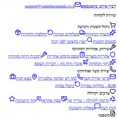
דברו איתנו בוואטסאפ
support@camelmountain.co.il
שירות לקוחות
ניהול הזמנות ורכישה
מועדון הנקודות
משלוחים וזמינות
החלפות והחזרות
סטטוס הזמנות
ייעוץ מקצועי לפני קניה
שירות, אחריות ותחזוקה
אחריות מוצרים
טופס מימוש אחריות
תוכנית תיקון מזוודות
ניקוי ותחזוקה
אובדן ודוח נזק – חברות תעופה
יצירת קשר ואודותינו
פרטי יצירת קשר
למה לא תמיכה טלפונית?
מצא חנות
B2B – מחלקה עסקית
ביטול עסקה
ערכים וקהילה
תרומה לקהילה – טרייד אין
עסק אחראי
קוד התנהגות
חוות דעת
שאלות ותשובות
משפטי