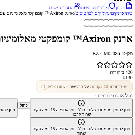
תקנון
מדיניות פרטיות
הסדרי נגישות
בית
/
ארנקים
/
נרתיקים לכרטיסים
/
ארנק Axiron™ קומפקטי מאלומיניום עם הגנת RFID
ארנק Axiron™ קומפקטי מאלומיניום עם הגנת RFID
מק״ט:
BZ-CM02086
420
ביקורות
₪
130
✦
תרוויחו
13
נקודות
על הרכישה
· שוות ₪
13
?
גודל או צבע לבחירה:
כחול
ניתן להזמין מהמחסן שלנו בחו"ל - זמן אספקה
15
ימי עסקים
ניתן להזמ
שחור קרבון
ניתן להזמין מהמחסן שלנו בחו"ל - זמן אספקה
15
ימי עסקים
שחור