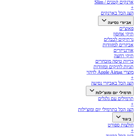
ארנקים קטנים / Slim
+
הצג הכל ב
ארנקים
אביזרי נסיעה
פאוצ'ים
תיקי אחסון
נרתיקים לכבלים
אביזרים למזוודות
אורגנייזרים
תיקי רחצה
כריות טיסה מובחרים
תגיות לתיקים ומזוודות
מוצרי Apple Airtag לזיהוי
+
הצג הכל ב
אביזרי נסיעה
תרמילי יום ומוצ'ילות
תרמילים עם גלגלים
+
הצג הכל ב
תרמילי יום ומוצ'ילות
ביגוד
חולצות ספורט
+
הצג הכל ב
ביגוד