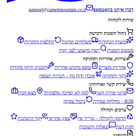
דברו איתנו בוואטסאפ
support@camelmountain.co.il
שירות לקוחות
ניהול הזמנות ורכישה
מועדון הנקודות
משלוחים וזמינות
החלפות והחזרות
סטטוס הזמנות
ייעוץ מקצועי לפני קניה
שירות, אחריות ותחזוקה
אחריות מוצרים
טופס מימוש אחריות
תוכנית תיקון מזוודות
ניקוי ותחזוקה
אובדן ודוח נזק – חברות תעופה
יצירת קשר ואודותינו
פרטי יצירת קשר
למה לא תמיכה טלפונית?
מצא חנות
B2B – מחלקה עסקית
ביטול עסקה
ערכים וקהילה
תרומה לקהילה – טרייד אין
עסק אחראי
קוד התנהגות
חוות דעת
שאלות ותשובות
משפטי