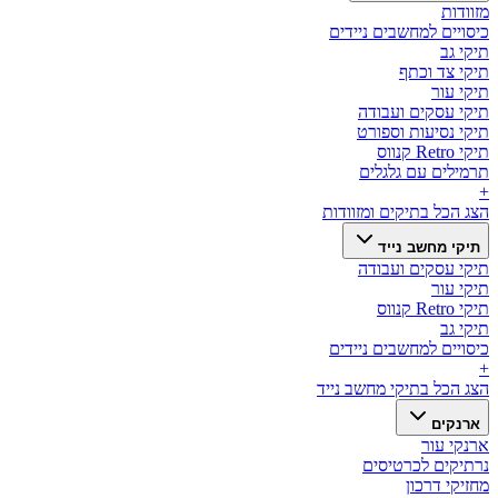
מזוודות
כיסויים למחשבים ניידים
תיקי גב
תיקי צד וכתף
תיקי עור
תיקי עסקים ועבודה
תיקי נסיעות וספורט
תיקי Retro קנווס
תרמילים עם גלגלים
+
הצג הכל ב
תיקים ומזוודות
תיקי מחשב נייד
תיקי עסקים ועבודה
תיקי עור
תיקי Retro קנווס
תיקי גב
כיסויים למחשבים ניידים
+
הצג הכל ב
תיקי מחשב נייד
ארנקים
ארנקי עור
נרתיקים לכרטיסים
מחזיקי דרכון