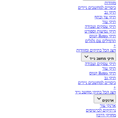
מזוודות
כיסויים למחשבים ניידים
תיקי גב
תיקי צד וכתף
תיקי עור
תיקי עסקים ועבודה
תיקי נסיעות וספורט
תיקי Retro קנווס
תרמילים עם גלגלים
+
הצג הכל ב
תיקים ומזוודות
תיקי מחשב נייד
תיקי עסקים ועבודה
תיקי עור
תיקי Retro קנווס
תיקי גב
כיסויים למחשבים ניידים
+
הצג הכל ב
תיקי מחשב נייד
ארנקים
ארנקי עור
נרתיקים לכרטיסים
מחזיקי דרכון