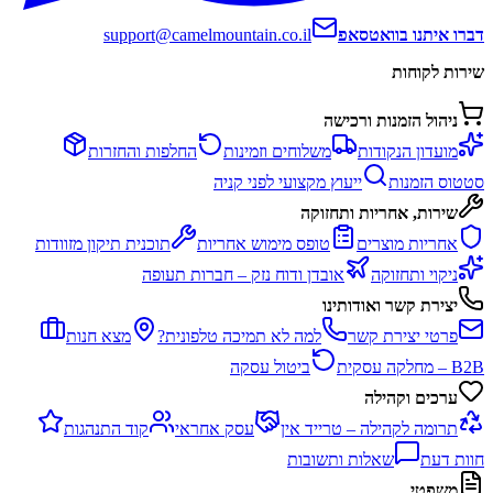
דברו איתנו בוואטסאפ
support@camelmountain.co.il
שירות לקוחות
ניהול הזמנות ורכישה
מועדון הנקודות
משלוחים וזמינות
החלפות והחזרות
סטטוס הזמנות
ייעוץ מקצועי לפני קניה
שירות, אחריות ותחזוקה
אחריות מוצרים
טופס מימוש אחריות
תוכנית תיקון מזוודות
ניקוי ותחזוקה
אובדן ודוח נזק – חברות תעופה
יצירת קשר ואודותינו
פרטי יצירת קשר
למה לא תמיכה טלפונית?
מצא חנות
B2B – מחלקה עסקית
ביטול עסקה
ערכים וקהילה
תרומה לקהילה – טרייד אין
עסק אחראי
קוד התנהגות
חוות דעת
שאלות ותשובות
משפטי