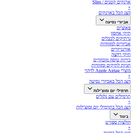
ארנקים קטנים / Slim
+
הצג הכל ב
ארנקים
אביזרי נסיעה
פאוצ'ים
תיקי אחסון
נרתיקים לכבלים
אביזרים למזוודות
אורגנייזרים
תיקי רחצה
כריות טיסה מובחרים
תגיות לתיקים ומזוודות
מוצרי Apple Airtag לזיהוי
+
הצג הכל ב
אביזרי נסיעה
תרמילי יום ומוצ'ילות
תרמילים עם גלגלים
+
הצג הכל ב
תרמילי יום ומוצ'ילות
ביגוד
חולצות ספורט
+
הצג הכל ב
ביגוד