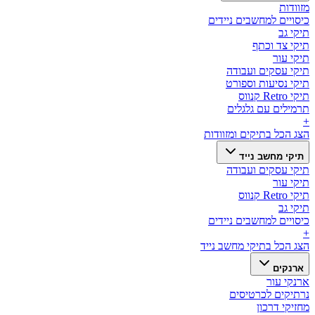
מזוודות
כיסויים למחשבים ניידים
תיקי גב
תיקי צד וכתף
תיקי עור
תיקי עסקים ועבודה
תיקי נסיעות וספורט
תיקי Retro קנווס
תרמילים עם גלגלים
+
הצג הכל ב
תיקים ומזוודות
תיקי מחשב נייד
תיקי עסקים ועבודה
תיקי עור
תיקי Retro קנווס
תיקי גב
כיסויים למחשבים ניידים
+
הצג הכל ב
תיקי מחשב נייד
ארנקים
ארנקי עור
נרתיקים לכרטיסים
מחזיקי דרכון