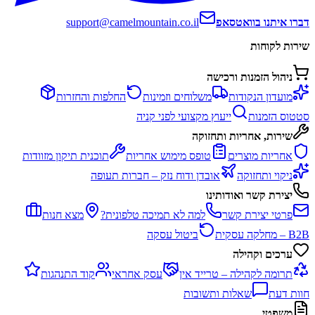
דברו איתנו בוואטסאפ
support@camelmountain.co.il
שירות לקוחות
ניהול הזמנות ורכישה
מועדון הנקודות
משלוחים וזמינות
החלפות והחזרות
סטטוס הזמנות
ייעוץ מקצועי לפני קניה
שירות, אחריות ותחזוקה
אחריות מוצרים
טופס מימוש אחריות
תוכנית תיקון מזוודות
ניקוי ותחזוקה
אובדן ודוח נזק – חברות תעופה
יצירת קשר ואודותינו
פרטי יצירת קשר
למה לא תמיכה טלפונית?
מצא חנות
B2B – מחלקה עסקית
ביטול עסקה
ערכים וקהילה
תרומה לקהילה – טרייד אין
עסק אחראי
קוד התנהגות
חוות דעת
שאלות ותשובות
משפטי