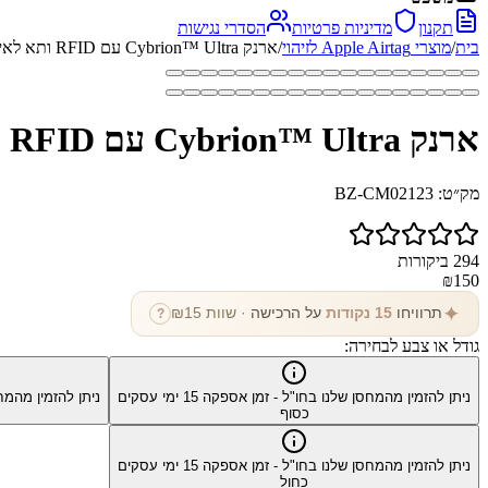
תקנון
מדיניות פרטיות
הסדרי נגישות
בית
/
מוצרי Apple Airtag לזיהוי
/
ארנק Cybrion™ Ultra עם RFID ותא לאיתורן
ארנק Cybrion™ Ultra עם RFID ותא לאיתורן
מק״ט:
BZ-CM02123
294
ביקורות
₪
150
✦
תרוויחו
15
נקודות
על הרכישה
· שוות ₪
15
?
גודל או צבע לבחירה:
ניתן להזמין מהמחסן שלנו בחו"ל - זמן אספקה
15
ימי עסקים
ניתן להזמין מהמח
כסוף
ניתן להזמין מהמחסן שלנו בחו"ל - זמן אספקה
15
ימי עסקים
כחול