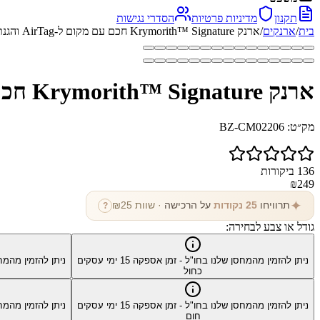
תקנון
מדיניות פרטיות
הסדרי נגישות
בית
/
ארנקים
/
ארנק Krymorith™ Signature חכם עם מקום ל-AirTag והגנת RFID
ארנק Krymorith™ Signature חכם עם מקום ל-AirTag והגנת RFID
מק״ט:
BZ-CM02206
136
ביקורות
₪
249
✦
תרוויחו
25
נקודות
על הרכישה
· שוות ₪
25
?
גודל או צבע לבחירה:
ניתן להזמין מהמחסן שלנו בחו"ל - זמן אספקה
15
ימי עסקים
ניתן להזמין מהמח
כחול
ניתן להזמין מהמחסן שלנו בחו"ל - זמן אספקה
15
ימי עסקים
ניתן להזמין מהמח
חום