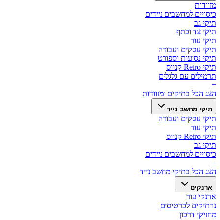
מזוודות
כיסויים למחשבים ניידים
תיקי גב
תיקי צד וכתף
תיקי עור
תיקי עסקים ועבודה
תיקי נסיעות וספורט
תיקי Retro קנווס
תרמילים עם גלגלים
+
הצג הכל ב
תיקים ומזוודות
תיקי מחשב נייד
תיקי עסקים ועבודה
תיקי עור
תיקי Retro קנווס
תיקי גב
כיסויים למחשבים ניידים
+
הצג הכל ב
תיקי מחשב נייד
ארנקים
ארנקי עור
נרתיקים לכרטיסים
מחזיקי דרכון