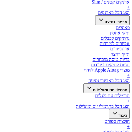
ארנקים קטנים / Slim
+
הצג הכל ב
ארנקים
אביזרי נסיעה
פאוצ'ים
תיקי אחסון
נרתיקים לכבלים
אביזרים למזוודות
אורגנייזרים
תיקי רחצה
כריות טיסה מובחרים
תגיות לתיקים ומזוודות
מוצרי Apple Airtag לזיהוי
+
הצג הכל ב
אביזרי נסיעה
תרמילי יום ומוצ'ילות
תרמילים עם גלגלים
+
הצג הכל ב
תרמילי יום ומוצ'ילות
ביגוד
חולצות ספורט
+
הצג הכל ב
ביגוד