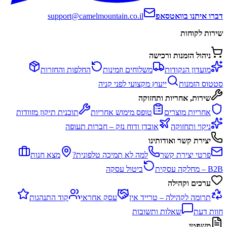
דברו איתנו בוואטסאפ
support@camelmountain.co.il
שירות לקוחות
ניהול הזמנות ורכישה
מועדון הנקודות
משלוחים וזמינות
החלפות והחזרות
סטטוס הזמנות
ייעוץ מקצועי לפני קניה
שירות, אחריות ותחזוקה
אחריות מוצרים
טופס מימוש אחריות
תוכנית תיקון מזוודות
ניקוי ותחזוקה
אובדן ודוח נזק – חברות תעופה
יצירת קשר ואודותינו
פרטי יצירת קשר
למה לא תמיכה טלפונית?
מצא חנות
B2B – מחלקה עסקית
ביטול עסקה
ערכים וקהילה
תרומה לקהילה – טרייד אין
עסק אחראי
קוד התנהגות
חוות דעת
שאלות ותשובות
משפטי