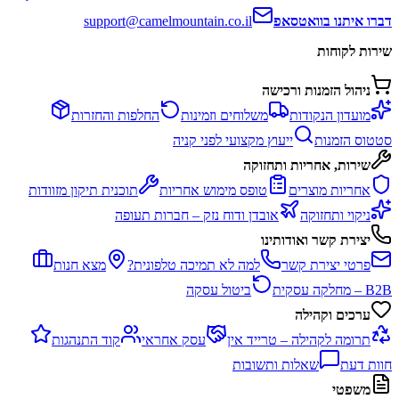
דברו איתנו בוואטסאפ
support@camelmountain.co.il
שירות לקוחות
ניהול הזמנות ורכישה
מועדון הנקודות
משלוחים וזמינות
החלפות והחזרות
סטטוס הזמנות
ייעוץ מקצועי לפני קניה
שירות, אחריות ותחזוקה
אחריות מוצרים
טופס מימוש אחריות
תוכנית תיקון מזוודות
ניקוי ותחזוקה
אובדן ודוח נזק – חברות תעופה
יצירת קשר ואודותינו
פרטי יצירת קשר
למה לא תמיכה טלפונית?
מצא חנות
B2B – מחלקה עסקית
ביטול עסקה
ערכים וקהילה
תרומה לקהילה – טרייד אין
עסק אחראי
קוד התנהגות
חוות דעת
שאלות ותשובות
משפטי