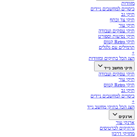
מזוודות
כיסויים למחשבים ניידים
תיקי גב
תיקי צד וכתף
תיקי עור
תיקי עסקים ועבודה
תיקי נסיעות וספורט
תיקי Retro קנווס
תרמילים עם גלגלים
+
הצג הכל ב
תיקים ומזוודות
תיקי מחשב נייד
תיקי עסקים ועבודה
תיקי עור
תיקי Retro קנווס
תיקי גב
כיסויים למחשבים ניידים
+
הצג הכל ב
תיקי מחשב נייד
ארנקים
ארנקי עור
נרתיקים לכרטיסים
מחזיקי דרכון