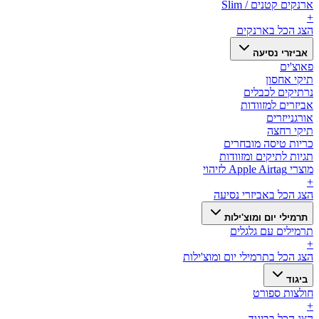
ארנקים קטנים / Slim
+
הצג הכל ב
ארנקים
אביזרי נסיעה
פאוצ'ים
תיקי אחסון
נרתיקים לכבלים
אביזרים למזוודות
אורגנייזרים
תיקי רחצה
כריות טיסה מובחרים
תגיות לתיקים ומזוודות
מוצרי Apple Airtag לזיהוי
+
הצג הכל ב
אביזרי נסיעה
תרמילי יום ומוצ'ילות
תרמילים עם גלגלים
+
הצג הכל ב
תרמילי יום ומוצ'ילות
ביגוד
חולצות ספורט
+
הצג הכל ב
ביגוד